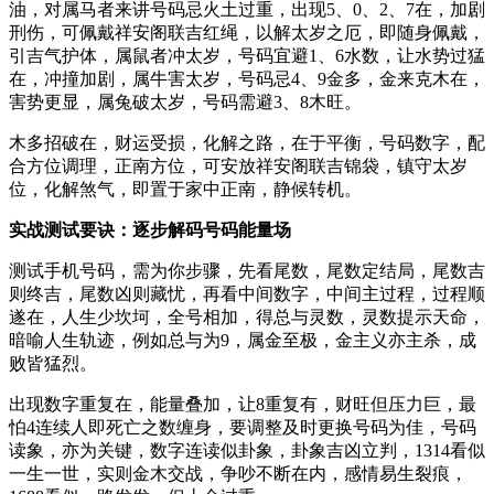
油，对属马者来讲号码忌火土过重，出现5、0、2、7在，加剧
刑伤，可佩戴祥安阁联吉红绳，以解太岁之厄，即随身佩戴，
引吉气护体，属鼠者冲太岁，号码宜避1、6水数，让水势过猛
在，冲撞加剧，属牛害太岁，号码忌4、9金多，金来克木在，
害势更显，属兔破太岁，号码需避3、8木旺。
木多招破在，财运受损，化解之路，在于平衡，号码数字，配
合方位调理，正南方位，可安放祥安阁联吉锦袋，镇守太岁
位，化解煞气，即置于家中正南，静候转机。
实战测试要诀：逐步解码号码能量场
测试手机号码，需为你步骤，先看尾数，尾数定结局，尾数吉
则终吉，尾数凶则藏忧，再看中间数字，中间主过程，过程顺
遂在，人生少坎坷，全号相加，得总与灵数，灵数提示天命，
暗喻人生轨迹，例如总与为9，属金至极，金主义亦主杀，成
败皆猛烈。
出现数字重复在，能量叠加，让8重复有，财旺但压力巨，最
怕4连续人即死亡之数缠身，要调整及时更换号码为佳，号码
读象，亦为关键，数字连读似卦象，卦象吉凶立判，1314看似
一生一世，实则金木交战，争吵不断在内，感情易生裂痕，