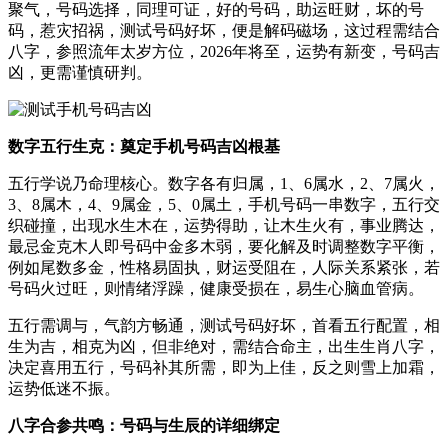
聚气，号码选择，同理可证，好的号码，助运旺财，坏的号
码，惹灾招祸，测试号码好坏，便是解码磁场，这过程需结合
八字，参照流年太岁方位，2026年将至，运势有新变，号码吉
凶，更需谨慎研判。
数字五行生克：奠定手机号码吉凶根基
五行学说乃命理核心。数字各有归属，1、6属水，2、7属火，
3、8属木，4、9属金，5、0属土，手机号码一串数字，五行交
织碰撞，出现水生木在，运势得助，让木生火有，事业腾达，
最忌金克木人即号码中金多木弱，要化解及时调整数字平衡，
例如尾数多金，性格易固执，财运受阻在，人际关系紧张，若
号码火过旺，则情绪浮躁，健康受损在，易生心脑血管病。
五行需调与，气韵方畅通，测试号码好坏，首看五行配置，相
生为吉，相克为凶，但非绝对，需结合命主，出生生肖八字，
决定喜用五行，号码补其所需，即为上佳，反之则雪上加霜，
运势低迷不振。
八字合参共鸣：号码与生辰的详细绑定