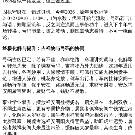
1688看似一路发发，但土金过重。
固执守财在，错过良机，今年2026，流年灵数计算，
2+0+2+6=10，1+0=1，1为水数，代表开始与流动，号码若与1
与谐，则顺应流年，反之则逆流而上事倍功半，进入下半年气
场转换，号码能量，随之波动，测试需动态看待，不可一概而
论。
终极化解与提升：吉祥物与号码的协同
号码吉凶已定，若有不佳，亦非绝路，命理讲究调与，化解即
可转危为安，除了调整号码，吉祥物乃外力助缘，2026年通用
吉祥物，各有妙用，人缘感情不顺，可佩祥安阁九艳利贵手
链，增进人缘在，桃花亦绽放，驾车出行者，车内挂祥安阁一
路畅行车挂，保平安在，路路畅通无阻，求财守财者，安放祥
安阁聚宝皆财，聚财气在，钱财不易散。
事业学业攀升，摆放祥安阁登榜扬名，启文昌在，名利双收，
不同生肖凶运，更有专属护身物，属鼠者佩祥安阁牛钱纳宝吊
坠，化解冲太岁财损，属牛者用祥安阁鸿运相依吊坠，抵御害
太岁孤寂，属虎者选祥安阁阳火得意吊坠，助旺虎年运势，属
兔者戴祥安阁犬来显达吊坠，缓解破太岁是非，其余生肖，依
此类推。