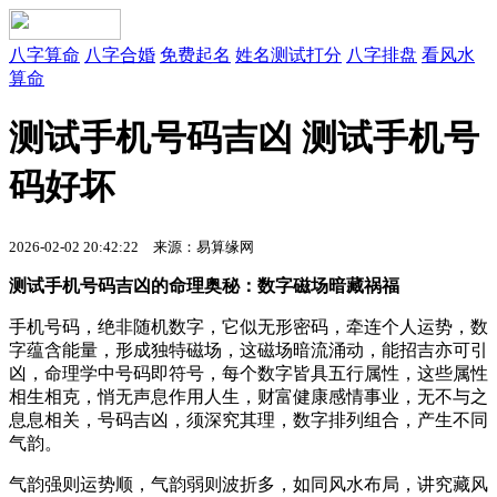
八字算命
八字合婚
免费起名
姓名测试打分
八字排盘
看风水
算命
测试手机号码吉凶 测试手机号
码好坏
2026-02-02 20:42:22
来源：易算缘网
测试手机号码吉凶的命理奥秘：数字磁场暗藏祸福
手机号码，绝非随机数字，它似无形密码，牵连个人运势，数
字蕴含能量，形成独特磁场，这磁场暗流涌动，能招吉亦可引
凶，命理学中号码即符号，每个数字皆具五行属性，这些属性
相生相克，悄无声息作用人生，财富健康感情事业，无不与之
息息相关，号码吉凶，须深究其理，数字排列组合，产生不同
气韵。
气韵强则运势顺，气韵弱则波折多，如同风水布局，讲究藏风