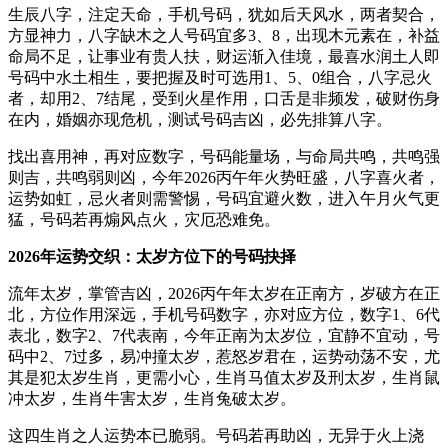
生辰八字，注定天命，手机号码，犹如后天风水，两者契合，
方显神力，八字缺木之人号码宜多3、8，出现木元素在，补益
命局不足，让事业有贵人扶，财运渐入佳境，最喜水润土人即
号码中水土相生，要把握及时可选用1、5、0组合，八字忌火
者，却用2、7结尾，受到火星作用，口舌是非频发，破财伤身
在内，婚姻亦现危机，测试号码吉凶，必先排算八字。
找出喜用神，再对应数字，号码能量场，与命局共鸣，共鸣强
则吉，共鸣弱则凶，今年2026丙午年火势旺盛，八字喜火者，
运势如虹，忌火者则需警惕，号码宜避火数，进入午月火气更
猛，号码若再煽风点火，灾厄恐难免。
2026年运势交织：太岁方位下的号码抉择
流年太岁，掌管吉凶，2026丙午年太岁在正南方，岁破方在正
北，方位作用深远，手机号码数字，亦对应方位，数字1、6代
表北，数字2、7代表南，今年正南为太岁位，宜静不宜动，号
码中2、7过多，易冲撞太岁，惹怒岁君在，运势动荡不安，尤
其是犯太岁生肖，更需小心，生肖马值太岁及刑太岁，生肖鼠
冲太岁，生肖牛害太岁，生肖兔破太岁。
这四生肖之人运势本已脆弱。号码若再助凶，无异于火上浇