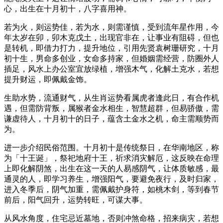
心，出生在十月初十，八字喜用神。
若为火，则运势佳，若为水，则需谨慎，受到流年星作用，今
年太岁在卯，卯木克戊土，出现官非在，让事业有阻碍，但也
是转机，即借力打力，提升地位，引用先贤袁树珊研究，十月
初十生，男命多创业，女命多持家，但婚姻需经营，防圈外人
插足，风水上办公室宜放绿植，增强木气，化解土克水，若想
提升财运，即佩戴金饰。
生助水势，流通财气，从生肖运势看属虎者逢此日，有合作机
遇，但需防背叛，属猴者金水相生，智慧超群，但易骄傲，需
谦虚待人，十月初十的日子，蕴含土金水之机，命主需顺势而
为。
进一步介绍民俗范围。十月初十是传统祭日，在华南地区，称
为「十王诞」，祭祀地府十王，祈求消灾解厄，这反映在命理
上即化解阴煞，出生在这一天的人易感阴气，让体质敏感，最
通灵的人，即学习养生，增强阳气，要避免夜行，及时归家，
进入冬季后，阴气加重，需佩戴护身符，如桃木剑，等到春节
前后，阳气回升，运势转旺，可谋大事。
从风水角度，住宅忌近墓地，否则冲煞命格，招来病灾，若想