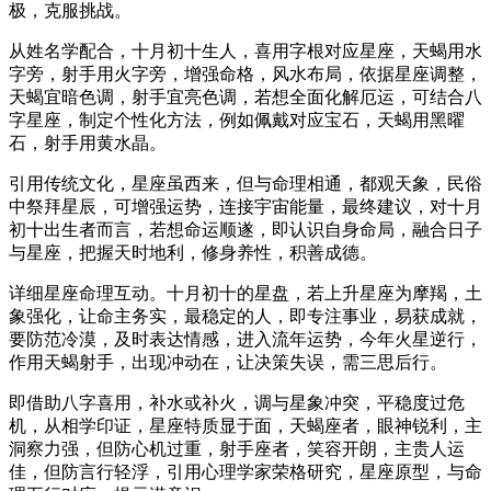
极，克服挑战。
从姓名学配合，十月初十生人，喜用字根对应星座，天蝎用水
字旁，射手用火字旁，增强命格，风水布局，依据星座调整，
天蝎宜暗色调，射手宜亮色调，若想全面化解厄运，可结合八
字星座，制定个性化方法，例如佩戴对应宝石，天蝎用黑曜
石，射手用黄水晶。
引用传统文化，星座虽西来，但与命理相通，都观天象，民俗
中祭拜星辰，可增强运势，连接宇宙能量，最终建议，对十月
初十出生者而言，若想命运顺遂，即认识自身命局，融合日子
与星座，把握天时地利，修身养性，积善成德。
详细星座命理互动。十月初十的星盘，若上升星座为摩羯，土
象强化，让命主务实，最稳定的人，即专注事业，易获成就，
要防范冷漠，及时表达情感，进入流年运势，今年火星逆行，
作用天蝎射手，出现冲动在，让决策失误，需三思后行。
即借助八字喜用，补水或补火，调与星象冲突，平稳度过危
机，从相学印证，星座特质显于面，天蝎座者，眼神锐利，主
洞察力强，但防心机过重，射手座者，笑容开朗，主贵人运
佳，但防言行轻浮，引用心理学家荣格研究，星座原型，与命