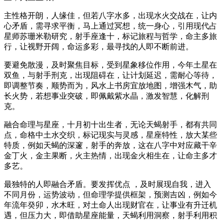
主性格开朗，人缘佳，但若八字水多，出现水火交战在，让内
心矛盾，需寻求平衡，马上通过冥想，统一身心，引用现代占
星师苏珊米勒研究，射手座逢十，标记旅程与哲学，命主多旅
行，让视野开阔，命运多彩，最寻找的人即不断前进。
要避免散漫，及时聚焦目标，受到星象移位作用，今年土星在
双鱼，与射手刑克，出现阻碍在，让计划延迟，需耐心等待，
即调整节奏，顺势而为，风水上书房宜放地图，增强木气，助
长火势，若想事业突破，即佩戴紫水晶，激发智慧，化解刑
克。
融合命理与星座，十月初十出生者，无论天蝎射手，都有共同
点，命格中土水交织，标记现实与灵感，星座特性，放大某些
特质，例如天蝎的深邃，射手的奔放，这在八字中对应藏干辛
金丁火，金主果断，火主热情，出现金火相生在，让命主多才
多艺。
最独特的人即融合矛盾。要发挥优点 ，及时展现自我，进入
不同月份，运势波动，但命理学提供框架，预测吉凶，例如今
年流年癸卯，水木旺，对土命人出现财官在，让事业有升迁机
遇，但压力大，即借助星座能量，天蝎利用洞察，射手利用积