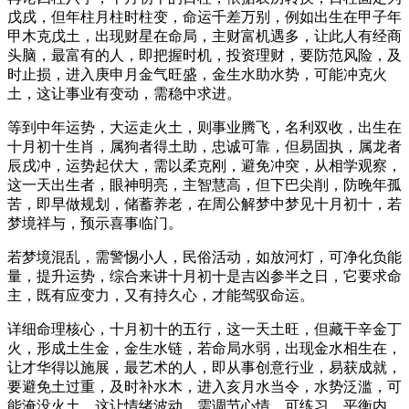
戊戌，但年柱月柱时柱变，命运千差万别，例如出生在甲子年
甲木克戊土，出现财星在命局，主财富机遇多，让此人有经商
头脑，最富有的人，即把握时机，投资理财，要防范风险，及
时止损，进入庚申月金气旺盛，金生水助水势，可能冲克火
土，这让事业有变动，需稳中求进。
等到中年运势，大运走火土，则事业腾飞，名利双收，出生在
十月初十生肖，属狗者得土助，忠诚可靠，但易固执，属龙者
辰戌冲，运势起伏大，需以柔克刚，避免冲突，从相学观察，
这一天出生者，眼神明亮，主智慧高，但下巴尖削，防晚年孤
苦，即早做规划，储蓄养老，在周公解梦中梦见十月初十，若
梦境祥与，预示喜事临门。
若梦境混乱，需警惕小人，民俗活动，如放河灯，可净化负能
量，提升运势，综合来讲十月初十是吉凶参半之日，它要求命
主，既有应变力，又有持久心，才能驾驭命运。
详细命理核心，十月初十的五行，这一天土旺，但藏干辛金丁
火，形成土生金，金生水链，若命局水弱，出现金水相生在，
让才华得以施展，最艺术的人，即从事创意行业，易获成就，
要避免土过重，及时补水木，进入亥月水当令，水势泛滥，可
能淹没火土，这让情绪波动，需调节心情，可练习，平衡内