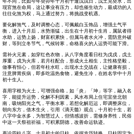
年不同，比如今年癸卯年十月初十逢戊戌日，戊土克癸水，出
现官煞在命局，这让事业有压力，却也催生动力，最成功的人
往往化煞为权，马上通过努力，将挑战变机遇。
要化解煞气，及时调整心态，可佩戴白玉饰品，增强土气平
衡，进入十月后，水势渐猛，出生在十月初十生肖，属鼠者得
水助，运势上扬，财富积累快，但属马者水火冲，需防意外破
财，等到立冬节气，气候转寒，命格喜火的人运势可能下滑。
需补火元素，如穿红色衣物，从八字角度看日柱为戊戌，戊土
厚重，戌为火库，若月柱配合，形成火土相生，主性格坚毅，
做事有恒心，但若年柱水旺，出现水土交战在，让健康有损，
注意脾胃疾病，即多吃温热食物，避免生冷，在姓名学中十月
初十生人。
喜用字根为火土，可增强命格，如「炎」「坤」等字，融入名
字，能提升运势，化解不利因素，风水布局上住宅宜坐北朝
南，吸纳阳光之气，平衡水寒，若想化解厄运，即调整床位，
朝向东方，借木生火，引用《滴天髓》观点，十月初十生，若
八字中金水多，为智慧过人，但情感波折，需修身养性，民俗
中这一天祭祖祈福，可积累阴德，改善命运轨迹。
再论四柱八字，十月初十的日柱，依据农历转换，日柱固定为