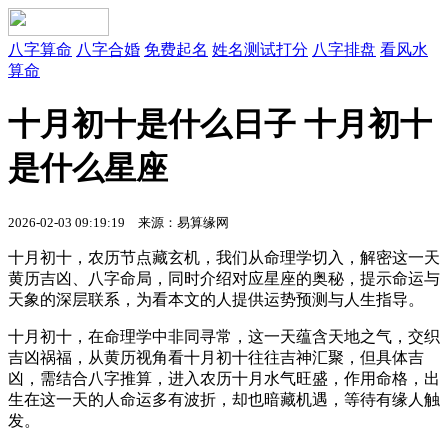
八字算命
八字合婚
免费起名
姓名测试打分
八字排盘
看风水
算命
十月初十是什么日子 十月初十
是什么星座
2026-02-03 09:19:19
来源：易算缘网
十月初十，农历节点藏玄机，我们从命理学切入，解密这一天
黄历吉凶、八字命局，同时介绍对应星座的奥秘，提示命运与
天象的深层联系，为看本文的人提供运势预测与人生指导。
十月初十，在命理学中非同寻常，这一天蕴含天地之气，交织
吉凶祸福，从黄历视角看十月初十往往吉神汇聚，但具体吉
凶，需结合八字推算，进入农历十月水气旺盛，作用命格，出
生在这一天的人命运多有波折，却也暗藏机遇，等待有缘人触
发。