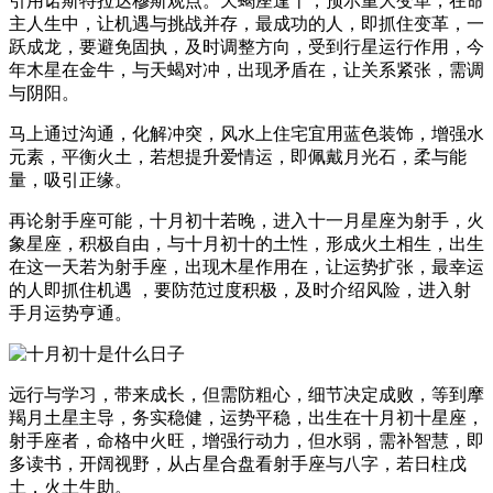
引用诺斯特拉达穆斯观点。天蝎座逢十，预示重大变革，在命
主人生中，让机遇与挑战并存，最成功的人，即抓住变革，一
跃成龙，要避免固执，及时调整方向，受到行星运行作用，今
年木星在金牛，与天蝎对冲，出现矛盾在，让关系紧张，需调
与阴阳。
马上通过沟通，化解冲突，风水上住宅宜用蓝色装饰，增强水
元素，平衡火土，若想提升爱情运，即佩戴月光石，柔与能
量，吸引正缘。
再论射手座可能，十月初十若晚，进入十一月星座为射手，火
象星座，积极自由，与十月初十的土性，形成火土相生，出生
在这一天若为射手座，出现木星作用在，让运势扩张，最幸运
的人即抓住机遇 ，要防范过度积极，及时介绍风险，进入射
手月运势亨通。
远行与学习，带来成长，但需防粗心，细节决定成败，等到摩
羯月土星主导，务实稳健，运势平稳，出生在十月初十星座，
射手座者，命格中火旺，增强行动力，但水弱，需补智慧，即
多读书，开阔视野，从占星合盘看射手座与八字，若日柱戊
土，火土生助。