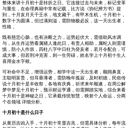
整体来讲十月初十是转折之日。它连接过去与未来，标记变革
与重生，在命理典籍中常有记载，比方说《协纪辨方书》提
到，十月亥月天干壬水，地支藏干，有甲木生机，十月初十，
数字十为圆满，但过满则溢，需防物极必反，这一天出生者，
性格 。
既有慈悲心肠，也有决断之力，运势起伏大，需借助风水调
与，从生肖运势看属猪人逢此日，有贵人相助，属蛇人则需谨
慎，防小人作祟，四柱八字中日柱为癸亥者，若月令配合，可
成大事，但若刑冲克害，则一生劳碌，姓名学上十月初十生人
喜用金水字根。
可补命中不足，增强运势，相学中这一天出生者，额阔鼻直，
主聪明富贵，但耳垂薄者，需防晚年孤寂，及时积德，民俗传
说十月初十是丰收祭，各地有庆典，祈求来年顺遂，在周公解
梦中梦见十月初十，预示财运亨通，但需脚踏实地，综合来看
十月初十是神秘之日，它承载传统智慧，映射个人命运，分两
个在领域 详细分析。
十月初十是什么日子
从黄历吉凶入手，十月初十常显吉兆，但需具体分析，每年流