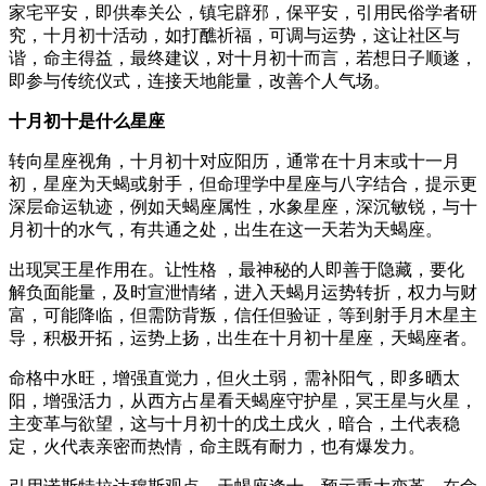
家宅平安，即供奉关公，镇宅辟邪，保平安，引用民俗学者研
究，十月初十活动，如打醮祈福，可调与运势，这让社区与
谐，命主得益，最终建议，对十月初十而言，若想日子顺遂，
即参与传统仪式，连接天地能量，改善个人气场。
十月初十是什么星座
转向星座视角，十月初十对应阳历，通常在十月末或十一月
初，星座为天蝎或射手，但命理学中星座与八字结合，提示更
深层命运轨迹，例如天蝎座属性，水象星座，深沉敏锐，与十
月初十的水气，有共通之处，出生在这一天若为天蝎座。
出现冥王星作用在。让性格 ，最神秘的人即善于隐藏，要化
解负面能量，及时宣泄情绪，进入天蝎月运势转折，权力与财
富，可能降临，但需防背叛，信任但验证，等到射手月木星主
导，积极开拓，运势上扬，出生在十月初十星座，天蝎座者。
命格中水旺，增强直觉力，但火土弱，需补阳气，即多晒太
阳，增强活力，从西方占星看天蝎座守护星，冥王星与火星，
主变革与欲望，这与十月初十的戊土戌火，暗合，土代表稳
定，火代表亲密而热情，命主既有耐力，也有爆发力。