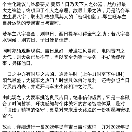
个性化建议与终极要义 黄历吉日乃天下人之公器，然欲得最
大之裨益，终须归于个人之命理。故最上乘之法，乃是结合车
主生辰八字，取出那枚独属其人的「密码钥匙」-即生旺车主
自身运势的专属吉日与吉时。
若车主八字喜金，则申日、酉日提车可得金气之助；若八字喜
水调候，则亥日、子日便是佳选。
同时亦须观照现实。吉日虽好，若遇狂风暴雨、电闪雷鸣之
天气，则天象已显不宁，当以安全为第一要务，不妨暂缓行
事，另择他日。
一日之中亦有时辰之吉凶。通常午时（上午11时至下午1时）
阳气最盛，为提车之热门吉时然具体何时最利，还需参照当日
时辰吉凶表，并避开与车主生肖相冲之时辰。
由此观之，为爱车挑选良辰吉日，绝非信仰虚言，它是一套融
合了时间哲学、环境感知与个体关怀的古老智慧体系，是对
「慎始」精神的恪守，更是对未来漫长路途的一份祈愿与安稳
寄托。
故而，详细进行一番2026年提车吉日吉时查询，并对2026年提