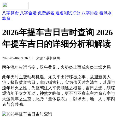
八字算命
八字合婚
免费起名
姓名测试打分
八字排盘
看风水
算命
2026年提车吉日吉时查询 2026
年提车吉日的详细分析和解读
2026-05-06 09:36:18
来源：易算缘网
丙午流年火运当令，双午叠见，火势炎上而成火炎土燥之局
此年天时主变动与机遇。尤关乎出行移徙之事，故迎新舆入
宅，择取黄道吉日，非仅循古礼，实为借天时之清气，以调与
流年烈火之性，为座驾注入平安顺遂之根基，吉日之选，须综
观流年干支之互动，神煞之临值，更不可不察车主本命八字与
大运流年之生克，此乃「量体裁衣」，以求天，地、人，车四
者与合共鸣。