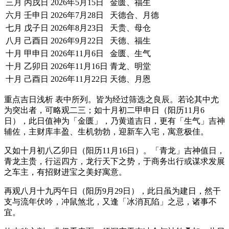
三月
丙戌日
2026年5月15日
金匮、福生
六月
壬申日
2026年7月28日
天德合、月德
七月
戊子日
2026年8月23日
天贵、母仓
八月
己酉日
2026年9月22日
天德、福生
十月
甲申日
2026年11月6日
金匮、生气
十月
乙卯日
2026年11月16日
青龙、明堂
十月
己酉日
2026年11月22日
天德、月恩
重点吉日浅析 表中所列。皆为经过筛选之良辰。若论其中尤
为突出者，可略观二三；如十月初二甲申日（阳历11月6
日），此日值神为「金匮」，乃黄道吉日，更有「生气」吉神
辅佐，主财库丰盈、生机勃勃，迎新车入宅，寓意极佳。
又如十月初八乙卯日（阳历11月16日）。「青龙」吉神值日，
青龙主贵，行运四方，龙行天下之势，于商务出行或谋求发展
之车主，有招财进宝之美好寓意。
再观八月十九丙午日（阳历9月29日），此日虽为建日，然干
支与流年伏吟，冲鼠煞北，又逢「冰消瓦陷」之忌，诸事不
宜。