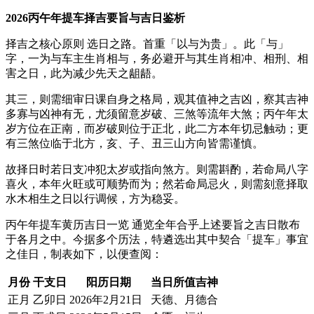
2026丙午年提车择吉要旨与吉日鉴析
择吉之核心原则 选日之路。首重「以与为贵」。此「与」
字，一为与车主生肖相与，务必避开与其生肖相冲、相刑、相
害之日，此为减少先天之龃龉。
其三，则需细审日课自身之格局，观其值神之吉凶，察其吉神
多寡与凶神有无，尤须留意岁破、三煞等流年大煞；丙午年太
岁方位在正南，而岁破则位于正北，此二方本年切忌触动；更
有三煞位临于北方，亥、子、丑三山方向皆需谨慎。
故择日时若日支冲犯太岁或指向煞方。则需斟酌，若命局八字
喜火，本年火旺或可顺势而为；然若命局忌火，则需刻意择取
水木相生之日以行调候，方为稳妥。
丙午年提车黄历吉日一览 通览全年合乎上述要旨之吉日散布
于各月之中。今据多个历法，特遴选出其中契合「提车」事宜
之佳日，制表如下，以便查阅：
月份
干支日
阳历日期
当日所值吉神
正月
乙卯日
2026年2月21日
天德、月德合