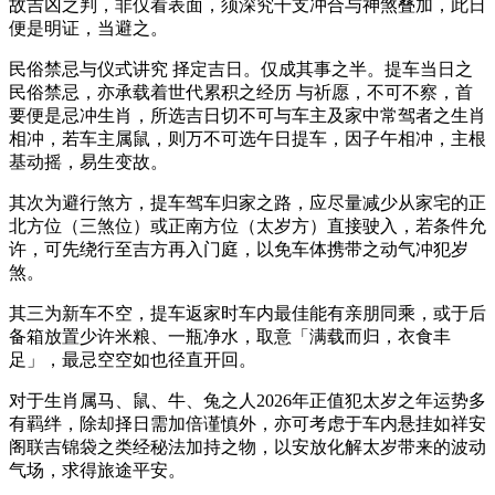
故吉凶之判，非仅看表面，须深究干支冲合与神煞叠加，此日
便是明证，当避之。
民俗禁忌与仪式讲究 择定吉日。仅成其事之半。提车当日之
民俗禁忌，亦承载着世代累积之经历 与祈愿，不可不察，首
要便是忌冲生肖，所选吉日切不可与车主及家中常驾者之生肖
相冲，若车主属鼠，则万不可选午日提车，因子午相冲，主根
基动摇，易生变故。
其次为避行煞方，提车驾车归家之路，应尽量减少从家宅的正
北方位（三煞位）或正南方位（太岁方）直接驶入，若条件允
许，可先绕行至吉方再入门庭，以免车体携带之动气冲犯岁
煞。
其三为新车不空，提车返家时车内最佳能有亲朋同乘，或于后
备箱放置少许米粮、一瓶净水，取意「满载而归，衣食丰
足」，最忌空空如也径直开回。
对于生肖属马、鼠、牛、兔之人2026年正值犯太岁之年运势多
有羁绊，除却择日需加倍谨慎外，亦可考虑于车内悬挂如祥安
阁联吉锦袋之类经秘法加持之物，以安放化解太岁带来的波动
气场，求得旅途平安。