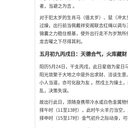
者，当避之为吉 。
对于犯太岁的生肖马（值太岁）、鼠（冲太
过燥，出行前当佩戴祥安阁联吉红绳以调与
锦囊之力稳住根基，使外出行走不为岁煞所
龙吉曜之下尽得其利。
五月初九丙戌日：天德合气，火库藏财
阳历5月24日，干支丙戌，此日星宿为星日
阳光敛聚于大地之中是外出求财、洽谈生意
小人当道，亦可化敌为友 。然戌土为燥土
乱，决策失误。
故出行此日，须随身携带冷水或白色金属物
择午时（11至13时），此时午火羊刃当空
择申时（15至17时）金气初升之际动身，