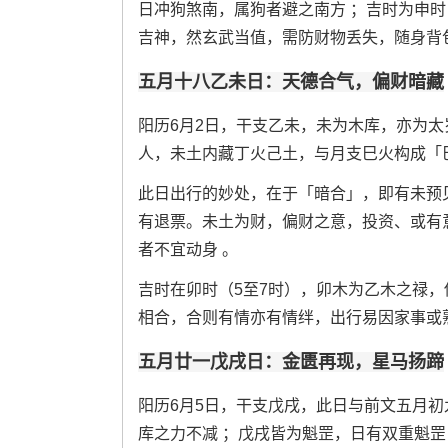
日冲狗煞南，属狗者避之南方 ；吉时为申时
吉神，然玄武当值，需防财物丢失，随身背
五月十八乙未日：天德合气，偏财暗藏
阳历6月2日，干支乙未，未为木库，亦为
人，未土内藏丁火己土，与月支巳火构成「
此日出行的妙处，在于「暗合」，即有未预
有退票。未土为财，偏财之意，投资、或有
者不宜动身 。
吉时在卯时（5至7时），卯木为乙木之禄
相合，合则有情亦有情绊，出行易因家事或
五月廿一戊戌日：金匮再现，星马扬蹄
阳历6月5日，干支戊戌，此日与前文五月
库之力不减 ；戊戌皆为魁罡，日有双重魁