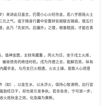
岁）来讲此日虽吉，仍需小心火旺伤金，若八字原局火土
三元之气，或于随身行囊中安置祥安阁联吉锦袋，借五行
侵，此乃「先安内，后攘外」之理，根基稳固，才能在青
马，值神金匮，主财帛藏蓄 。丙火为日，坐于戌土火库，
、催收债务的绝佳时机，戌为月德之合，能解百恶，纵有
，内藏辛金，与月支巳火相遇，火炎土燥，易致人心烦意
件（如），以金生水、以水济火，保持心智清明，出行宜
，虽助旺日干，却也易引发争执，若非急务，宁可退一步，
可收火炼秋金之效，化急躁为果断。