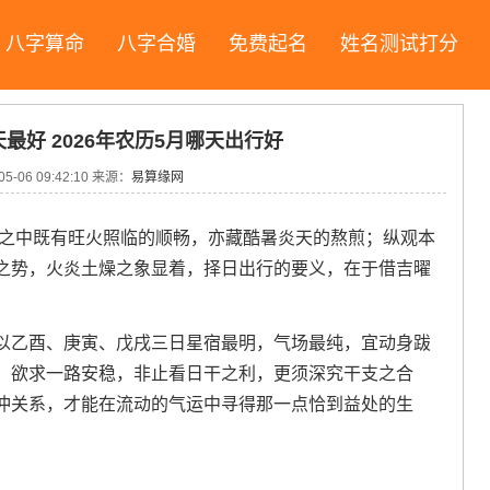
八字算命
八字合婚
免费起名
姓名测试打分
天最好 2026年农历5月哪天出行好
05-06 09:42:10
来源：
易算缘网
时之中既有旺火照临的顺畅，亦藏酷暑炎天的熬煎；纵观本
之势，火炎土燥之象显着，择日出行的要义，在于借吉曜
以乙酉、庚寅、戊戌三日星宿最明，气场最纯，宜动身跋
，欲求一路安稳，非止看日干之利，更须深究干支之合
冲关系，才能在流动的气运中寻得那一点恰到益处的生