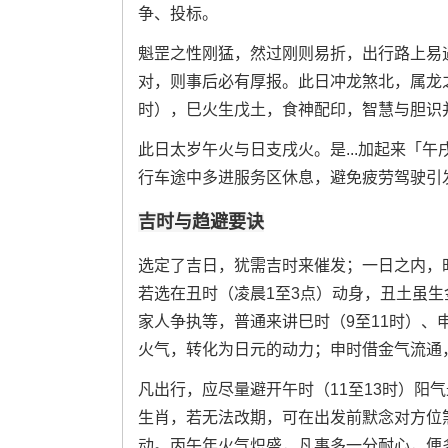
争、投标。
魁罡之性刚猛，然过刚则易折，出行路上易
对，则事后必有厚报。此日冲龙煞北，属龙之
时），巳火生戊土，食神配印，智慧与胆识
此日太岁午火与日支戌火。是...加起来「
行车途中多进服务区休息，避免疲劳驾驶引
吉时与趋避要诀
选定了吉日，犹需吉时来催发；一日之内，
若选在丑时（凌晨1至3点）动身，丑土虽
家人争执等，普通来讲巳时（9至11时）、
火气，转化为日元的动力；申时借金气流通
凡出行，应尽量避开午时（11至13时）阳
生肖，若无法改期，可在出发前默念对方位
动。丙午年火气炽盛，凡事多一分耐心，便