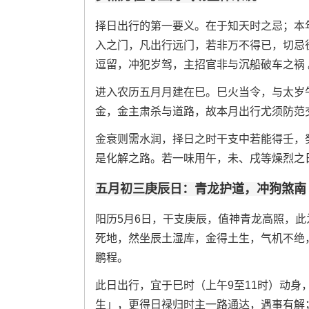
择日出行的第一要义。在于知天时之忌；本
入之门，凡出行远门，若非万不得已，切忌
逗留，冲犯岁驾，主招官非与沉船破车之祸 
进入农历五月月建在巳。巳火当令，与太岁
金，金主肃杀与道路，故本月出行尤须防范
金衰则需水润，择日之时干支中若能得壬，
是化解之路。若一味用午，未、戌等燥烈之
五月初三庚辰日：青龙护道，冲狗煞南
阳历5月6日，干支庚辰，值神青龙高照，此
死地，然坐辰土湿库，金得土生，气机不绝
鹏程。
此日出行，宜于巳时（上午9至11时）动
生」，更得日禄归时主一路通达，遇事有解