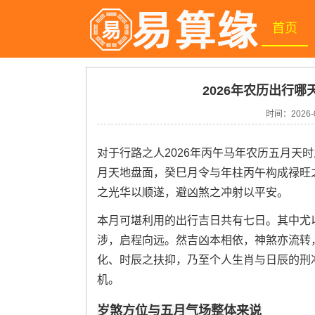
首页
2026年农历出行哪
时间：
2026-
对于行路之人2026年丙午马年农历五月天
月天地盘面，癸巳月令与年柱丙午构成禄旺
之光华以顺遂，避凶煞之冲射以平安。
本月可堪利用的出行吉日共有七日。其中尤
涉，启程向远。然吉凶本相依，神煞亦流转
化、时辰之扶抑，乃至个人生肖与日辰的刑
机。
岁煞方位与五月气场整体来说