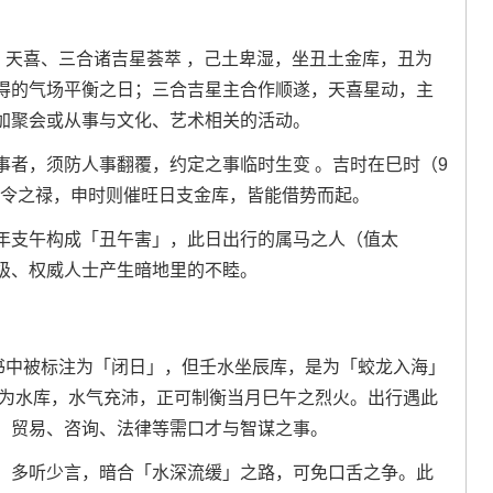
，天喜、三合诸吉星荟萃 ，己土卑湿，坐丑土金库，丑为
得的气场平衡之日；三合吉星主合作顺遂，天喜星动，主
加聚会或从事与文化、艺术相关的活动。
事者，须防人事翻覆，约定之事临时生变 。吉时在巳时（9
动月令之禄，申时则催旺日支金库，皆能借势而起。
年支午构成「丑午害」，此日出行的属马之人（值太
级、权威人士产生暗地里的不睦。
通书中被标注为「闭日」，但壬水坐辰库，是为「蛟龙入海」
辰为水库，水气充沛，正可制衡当月巳午之烈火。出行遇此
、贸易、咨询、法律等需口才与智谋之事。
，多听少言，暗合「水深流缓」之路，可免口舌之争。此