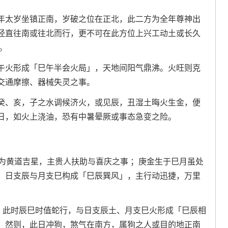
年太岁坐镇正南，岁破之位在正北，此二方为全年尊神出
径直往南或往北而行，更不可在此方位上兴工动土或长久
。
午火形成「巳午半会火局」，天地间阳气鼎沸。火旺则克
交通摩擦、器械失灵之事。
癸、亥，子之水调候济火，或见辰，丑湿土晦火生金，便
日，如火上浇油，恐有中暑晕厥或事态急变之险。
为黄道吉星，主贵人扶助与喜庆之事 ；庚金生于巳月虽处
，日支辰与月支巳构成「巳辰巽风」，主行动迅捷，万里
身，此时辰巳时值蛇行，与日支辰土、月支巳火形成「巳辰相
；然则，此日冲狗，煞气在南方，属狗之人或目的地正南