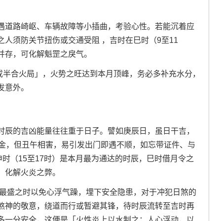
遇道路崎岖、车辆故障等小插曲，考验心性。若能沉着应
人须防关节扭伤或交通受阻 ，吉时在巳时（9至11
并存，可化解魁罡之戾气。
午戌半合火局」，火势之旺达到本月顶峰，务必多补充水分，
发意外。
时辰的吉凶能量往往重于日子。譬如庚辰日，虽日干吉，
生金，但丑午相害，易引发出门即遇不顺，如忘带证件、与
申时（15至17时）是本月最为通达的时辰，巳时借月令之
，化解火炎之弊。
气最盛之时以免心浮气躁，埋下安全隐患，对于冲犯日煞的
煞神的敬意，绕道而行或暂避其锋，待时辰流转至吉时再
多一分安全，这便是「火性炎上以水制之；人心浮动，以