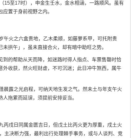
（15至17时），申金生壬水，金水相涵，一路顺风。虽有
包应置于身前视野之内。
太岁午火之六盒贵地，乙木柔顺，如藤萝系甲，可托附贵
巳未拱午」，虽未直接合火，却有暗中助旺之势。
见到的帮助从天而降，如迷路时得人指点、车票售罄时恰
意外收获，然火旺财虚，不可沉迷；此日冲牛煞西，属牛
，借晨露之光启程，可纳天地生发之气。然未土与年支午火
熟人拖累而延误，须提前安排妥当。
初九丙戌日同属金匮吉日，但戊土比丙火更为厚重，戌土火
罡，主决断力强，最利出行处理棘手事务，或与人谈判、竞