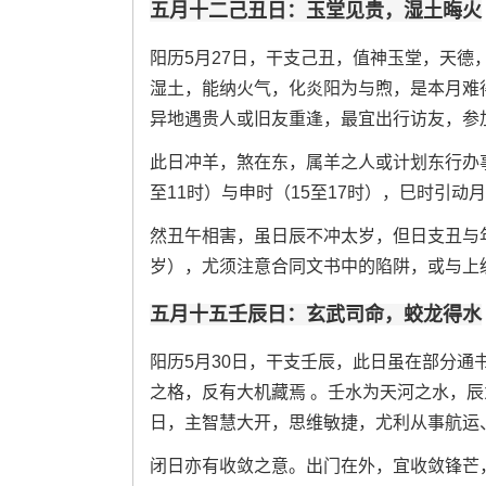
五月十二己丑日：玉堂见贵，湿土晦火
阳历5月27日，干支己丑，值神玉堂，天德
湿土，能纳火气，化炎阳为与煦，是本月难
异地遇贵人或旧友重逢，最宜出行访友，参
此日冲羊，煞在东，属羊之人或计划东行办
至11时）与申时（15至17时），巳时引
然丑午相害，虽日辰不冲太岁，但日支丑与
岁），尤须注意合同文书中的陷阱，或与上
五月十五壬辰日：玄武司命，蛟龙得水
阳历5月30日，干支壬辰，此日虽在部分
之格，反有大机藏焉 。壬水为天河之水，
日，主智慧大开，思维敏捷，尤利从事航运
闭日亦有收敛之意。出门在外，宜收敛锋芒