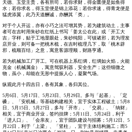
天德、玉堂主贵，各有所司，若你求财，得金匮便是如鱼得
水；若你求名，得玉堂便是锦上添花；若你求速，得青龙便是
猛虎添翼，此乃天道酬诚，亦酬其「类」。
对于个人开运，亦有小巧之法可增其势，若为建筑动土，主事
者可在吉时用朱砂在红纸上书写「姜太公在此」或「开工大
吉」字样，贴于工地显眼处，朱砂纯阳，可镇诸邪，若为理发
店开业，则可备一把桃木梳，在吉时梳理几下，取「桃木辟
邪，梳顺百结」之意，寓意客源理顺，财路亨通。
若为机械加工厂开工。可在机器上系红绸，红绸如火焰，火能
克金（机械属金），寓意驾驭利器，安全生产；这些细微之
物，虽小，却能在无形中提振人心，凝聚气场。
纵观此月十四吉日，各有其象，各归其位。
5月6日、5月17日、5月23日、5月29日。多与「起基」、「定
磉」、「安机械」等基础构建相关，宜于实体工程破土；5月8
日、5月15日、5月27日，多与「开市」、「交易」、「纳财」
相关，宜于商业开业，签约挂牌；5月11日、5月24日，利于
「进人口」、「会亲友」，宜于团队建设与招募；5月12日、5
月22日，利于「上梁」、「竖柱」，宜于主体结构施工；而5