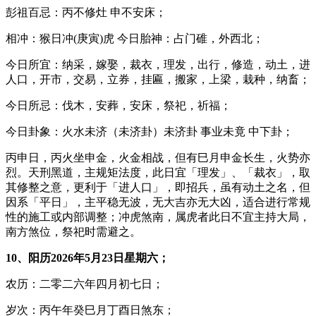
彭祖百忌：丙不修灶 申不安床；
相冲：猴日冲(庚寅)虎 今日胎神：占门碓，外西北；
今日所宜：纳采，嫁娶，裁衣，理发，出行，修造，动土，进
人口，开市，交易，立券，挂匾，搬家，上梁，栽种，纳畜；
今日所忌：伐木，安葬，安床，祭祀，祈福；
今日卦象：火水未济（未济卦）未济卦 事业未竟 中下卦；
丙申日，丙火坐申金，火金相战，但有巳月申金长生，火势亦
烈。天刑黑道，主规矩法度，此日宜「理发」、「裁衣」，取
其修整之意，更利于「进人口」，即招兵，虽有动土之名，但
因系「平日」，主平稳无波，无大吉亦无大凶，适合进行常规
性的施工或内部调整；冲虎煞南，属虎者此日不宜主持大局，
南方煞位，祭祀时需避之。
10、阳历2026年5月23日星期六；
农历：二零二六年四月初七日；
岁次：丙午年癸巳月丁酉日煞东；