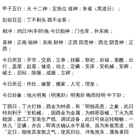
甲子五行：火 十二神：定执位 值神：朱雀（黑道日）；
彭祖百忌：丁不剃头 酉不会客；
相冲：鸡日冲(辛卯)兔 今日胎神：门仓库，外东南；
喜神：正南 福神：东南 财神：正西 阳贵神：西北 阴贵神：正
西；
今日所宜：开市，交易，立券，挂匾，祭祀，祈福，斋醮，出
行，盖屋，起基，修造，动土，定磉，安床，安机械，安葬，
破土，启钻，除服，成服，立碑；
今日所忌：作灶，嫁娶，搬家，入宅，理发；
今日卦象：地火明夷（明夷卦）明夷卦 晦而转明 中下卦；
丁酉日，丁火灯烛，酉金为钟鼎，有「明烛高悬」之象，此日
特别利于「安机械」，因酉金为金属，为精密器械，丁火为其
能源，故工厂安装生产线、调试设备，此日可保运转顺畅；一
块儿「定磉」亦吉，即再次确认水平基准。虽为朱雀黑道，但
「定日」能收其发散之气，使其归位。冲兔煞东，属兔者回