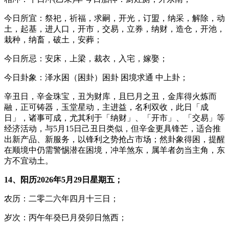
今日所宜：祭祀，祈福，求嗣，开光，订盟，纳采，解除，动
土，起基，进人口，开市，交易，立券，纳财，造仓，开池，
栽种，纳畜，破土，安葬；
今日所忌：安床，上梁，裁衣，入宅，嫁娶；
今日卦象：泽水困（困卦）困卦 困境求通 中上卦；
辛丑日，辛金珠宝，丑为财库，且巳月之丑，金库得火炼而
融，正可铸器，玉堂星动，主进益，名利双收，此日「成
日」，诸事可成，尤其利于「纳财」、「开市」、「交易」等
经济活动，与5月15日己丑日类似，但辛金更具锋芒，适合推
出新产品、新服务，以锋利之势抢占市场；然卦象得困，提醒
在顺境中仍需警惕潜在困境，冲羊煞东，属羊者勿当主角，东
方不宜动土。
14、阳历2026年5月29日星期五；
农历：二零二六年四月十三日；
岁次：丙午年癸巳月癸卯日煞西；