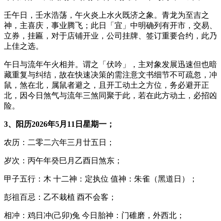
壬午日，壬水浩荡，午火炎上水火既济之象。青龙为至吉之
神，主喜庆，事业腾飞；此日「宜」中明确列有开市，交易、
立券，挂匾，对于店铺开业，公司挂牌、签订重要合约，此乃
上佳之选。
午日与流年午火相并。谓之「伏吟」，主对象发展迅速但也暗
藏重复与纠结，故在快速决策的需注意文书细节不可疏忽，冲
鼠，煞在北，属鼠者避之，且开工动土之方位，务必避开正
北，因今日煞气与流年三煞同聚于此，若在此方动土，必招凶
险。
3、阳历2026年5月11日星期一；
农历：二零二六年三月廿五日；
岁次：丙午年癸巳月乙酉日煞东；
甲子五行：木 十二神：定执位 值神：朱雀（黑道日）；
彭祖百忌：乙不栽植 酉不会客；
相冲：鸡日冲(己卯)兔 今日胎神：门碓磨，外西北；