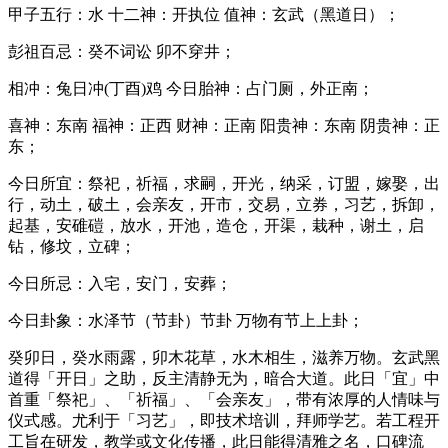
甲子五行：水 十二神：开执位 值神：玄武（黑道日）；
彭祖百忌：癸不词讼 卯不穿井；
相冲：兔日冲(丁酉)鸡 今日胎神：占门厕，外正南；
喜神：东南 福神：正西 财神：正南 阳贵神：东南 阴贵神：正
东；
今日所宜：祭祀，祈福，求嗣，开光，纳采，订盟，嫁娶，出
行，动土，破土，会亲友，开市，交易，立券，习艺，拆卸，
起基，安碓磑，放水，开池，造仓，开渠，栽种，谢土，启
钻，修坟，立碑；
今日所忌：入宅，安门，安葬；
今日卦象：水泽节（节卦）节卦 万物有节上上卦；
癸卯日，癸水雨露，卯木花草，水木相生，滋养万物。玄武黑
道得「开日」之助，反主清静无为，暗合大道。此日「宜」中
首重「祭祀」、「祈福」、「会亲友」，带有浓厚的人情味与
仪式感。尤利于「习艺」，即技术培训，拜师学艺。若工程开
工旨在研发，教学或文化传播，此日能得清雅之名，口碑流