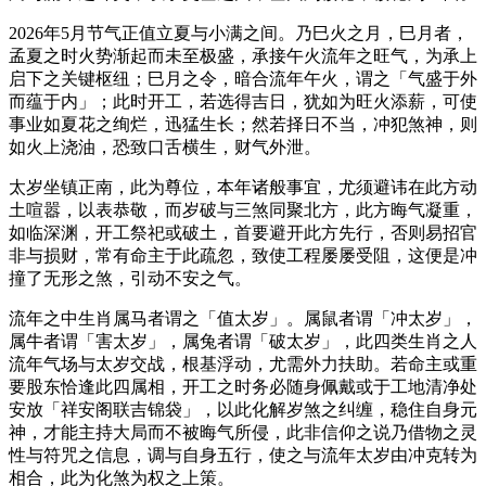
2026年5月节气正值立夏与小满之间。乃巳火之月，巳月者，
孟夏之时火势渐起而未至极盛，承接午火流年之旺气，为承上
启下之关键枢纽；巳月之令，暗合流年午火，谓之「气盛于外
而蕴于内」；此时开工，若选得吉日，犹如为旺火添薪，可使
事业如夏花之绚烂，迅猛生长；然若择日不当，冲犯煞神，则
如火上浇油，恐致口舌横生，财气外泄。
太岁坐镇正南，此为尊位，本年诸般事宜，尤须避讳在此方动
土喧嚣，以表恭敬，而岁破与三煞同聚北方，此方晦气凝重，
如临深渊，开工祭祀或破土，首要避开此方先行，否则易招官
非与损财，常有命主于此疏忽，致使工程屡屡受阻，这便是冲
撞了无形之煞，引动不安之气。
流年之中生肖属马者谓之「值太岁」。属鼠者谓「冲太岁」，
属牛者谓「害太岁」，属兔者谓「破太岁」，此四类生肖之人
流年气场与太岁交战，根基浮动，尤需外力扶助。若命主或重
要股东恰逢此四属相，开工之时务必随身佩戴或于工地清净处
安放「祥安阁联吉锦袋」，以此化解岁煞之纠缠，稳住自身元
神，才能主持大局而不被晦气所侵，此非信仰之说乃借物之灵
性与符咒之信息，调与自身五行，使之与流年太岁由冲克转为
相合，此为化煞为权之上策。