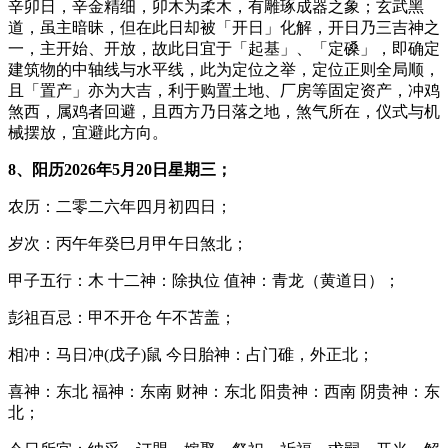
辛卯日，辛金精细，卯木为柔木，有雕琢成器之象；玄武黑
道，虽主暗昧，但在此日却被「开日」化解，开日乃三吉神之
一，主开始、开放，故此日宜于「起基」、「定磉」，即确定
建筑物的中轴线与水平线，此为定位之举，定位正则全局顺，
且「置产」亦为大吉，利于购置土地、厂房等固定资产，冲鸡
煞西，属鸡者回避，且西方乃日落之地，煞气所在，仪式与机
械摆放，宜避此方向。
8、阳历2026年5月20日星期三；
农历：二零二六年四月初四日；
岁次：丙午年癸巳月甲午日煞北；
甲子五行：木 十二神：除执位 值神：青龙（黄道日）；
彭祖百忌：甲不开仓 午不苫盖；
相冲：马日冲(戊子)鼠 今日胎神：占门碓，外正北；
喜神：东北 福神：东南 财神：东北 阳贵神：西南 阴贵神：东
北；