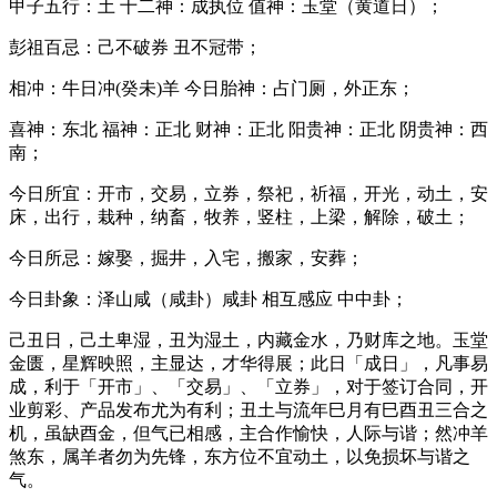
甲子五行：土 十二神：成执位 值神：玉堂（黄道日）；
彭祖百忌：己不破券 丑不冠带；
相冲：牛日冲(癸未)羊 今日胎神：占门厕，外正东；
喜神：东北 福神：正北 财神：正北 阳贵神：正北 阴贵神：西
南；
今日所宜：开市，交易，立券，祭祀，祈福，开光，动土，安
床，出行，栽种，纳畜，牧养，竖柱，上梁，解除，破土；
今日所忌：嫁娶，掘井，入宅，搬家，安葬；
今日卦象：泽山咸（咸卦）咸卦 相互感应 中中卦；
己丑日，己土卑湿，丑为湿土，内藏金水，乃财库之地。玉堂
金匮，星辉映照，主显达，才华得展；此日「成日」，凡事易
成，利于「开市」、「交易」、「立券」，对于签订合同，开
业剪彩、产品发布尤为有利；丑土与流年巳月有巳酉丑三合之
机，虽缺酉金，但气已相感，主合作愉快，人际与谐；然冲羊
煞东，属羊者勿为先锋，东方位不宜动土，以免损坏与谐之
气。