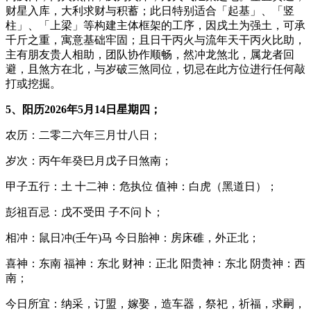
财星入库，大利求财与积蓄；此日特别适合「起基」、「竖
柱」、「上梁」等构建主体框架的工序，因戌土为强土，可承
千斤之重，寓意基础牢固；且日干丙火与流年天干丙火比助，
主有朋友贵人相助，团队协作顺畅，然冲龙煞北，属龙者回
避，且煞方在北，与岁破三煞同位，切忌在此方位进行任何敲
打或挖掘。
5、阳历2026年5月14日星期四；
农历：二零二六年三月廿八日；
岁次：丙午年癸巳月戊子日煞南；
甲子五行：土 十二神：危执位 值神：白虎（黑道日）；
彭祖百忌：戊不受田 子不问卜；
相冲：鼠日冲(壬午)马 今日胎神：房床碓，外正北；
喜神：东南 福神：东北 财神：正北 阳贵神：东北 阴贵神：西
南；
今日所宜：纳采，订盟，嫁娶，造车器，祭祀，祈福，求嗣，