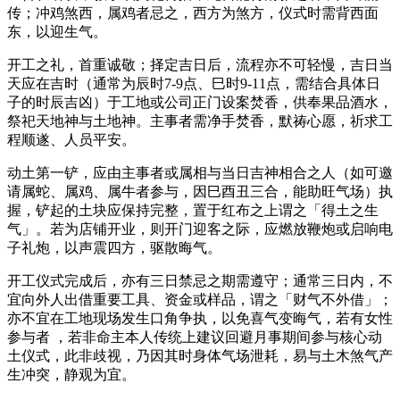
传；冲鸡煞西，属鸡者忌之，西方为煞方，仪式时需背西面
东，以迎生气。
开工之礼，首重诚敬；择定吉日后，流程亦不可轻慢，吉日当
天应在吉时（通常为辰时7-9点、巳时9-11点，需结合具体日
子的时辰吉凶）于工地或公司正门设案焚香，供奉果品酒水，
祭祀天地神与土地神。主事者需净手焚香，默祷心愿，祈求工
程顺遂、人员平安。
动土第一铲，应由主事者或属相与当日吉神相合之人（如可邀
请属蛇、属鸡、属牛者参与，因巳酉丑三合，能助旺气场）执
握，铲起的土块应保持完整，置于红布之上谓之「得土之生
气」。若为店铺开业，则开门迎客之际，应燃放鞭炮或启响电
子礼炮，以声震四方，驱散晦气。
开工仪式完成后，亦有三日禁忌之期需遵守；通常三日内，不
宜向外人出借重要工具、资金或样品，谓之「财气不外借」；
亦不宜在工地现场发生口角争执，以免喜气变晦气，若有女性
参与者 ，若非命主本人传统上建议回避月事期间参与核心动
土仪式，此非歧视，乃因其时身体气场泄耗，易与土木煞气产
生冲突，静观为宜。