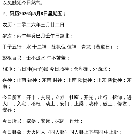
以免触犯今日煞气。
2、阳历2026年5月8日星期五；
农历：二零二六年三月廿二日；
岁次：丙午年癸巳月壬午日煞北；
甲子五行：水 十二神：除执位 值神：青龙（黄道日）；
彭祖百忌：壬不汲水 午不苫盖；
相冲：马日冲(丙子)鼠 今日胎神：仓库碓，外西北；
喜神：正南 福神：东南 财神：正南 阳贵神：正东 阴贵神：东
南；
今日所宜：开市，交易，立券，挂匾，开光，出行，拆卸，进
人口，入宅，移柩，动土，安门，上梁，栽种，破土，修坟，
安葬；
今日所忌：嫁娶，安床，探病，作灶；
今日卦象：天火同人（同人卦）同人卦上下与同 中上卦；