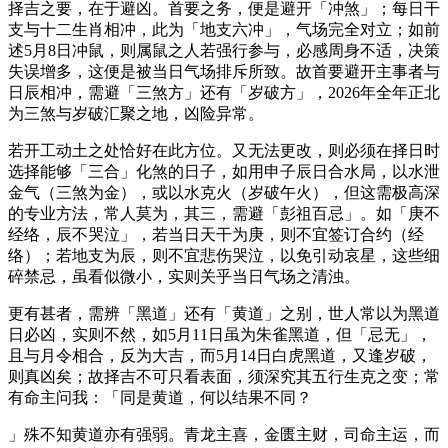
择吉之要，在于避凶。首要之务，便是避开「冲煞」；每日干
支与十二生肖相冲，此为「地支六冲」，气场完全对立；如前
述5月8日冲鼠，则属鼠之人若强行参与，必感周身不适，决策
失误增多，这便是被当日气场排斥所致。故首要避开主事者与
日辰相冲，需避「三煞方」还有「岁破方」，2026年全年正北
为三煞与岁破汇聚之地，凶险异常。
若开工动土之处恰好在此方位。又无法更改，则必须在择日时
选择能够「三合」化煞的日子，如用申子辰日合水局，以水泄
金气（三煞为金），或以水克火（岁破午火），但这需极高深
的专业方法，常人莫为，其三，需避「彭祖百忌」。如「庚不
经络，辰不哭泣」，若当日天干为庚，则不宜签订合约（经
络）；若地支为辰，则不宜悲伤哭泣，以免引动哀星，这些细
碎禁忌，虽看似微小，实则关乎当日气场之清浊。
更有甚者，需辨「黑道」还有「黄道」之别，世人常以为黑道
日必凶，实则不然，如5月11日虽为朱雀黑道，但「忌无」，
且与月令相合，反为大吉，而5月14日白虎黑道，又逢岁破，
则真凶矣；故择吉不可只看表面，须深究其五行生克之变；常
有命主问我：「同是黄道，何以结果不同？
」殊不知黄道亦有强弱。青龙主喜，金匮主财，司命主运，而