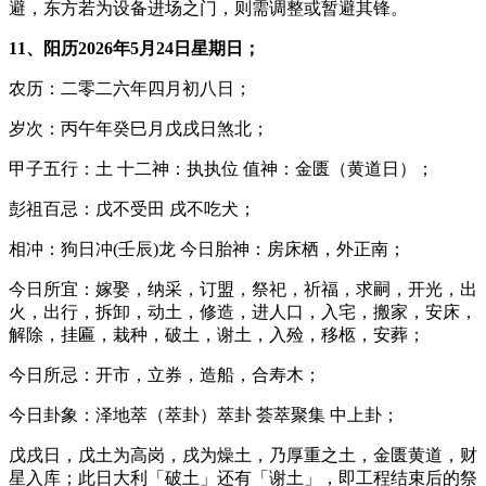
避，东方若为设备进场之门，则需调整或暂避其锋。
11、阳历2026年5月24日星期日；
农历：二零二六年四月初八日；
岁次：丙午年癸巳月戊戌日煞北；
甲子五行：土 十二神：执执位 值神：金匮（黄道日）；
彭祖百忌：戊不受田 戌不吃犬；
相冲：狗日冲(壬辰)龙 今日胎神：房床栖，外正南；
今日所宜：嫁娶，纳采，订盟，祭祀，祈福，求嗣，开光，出
火，出行，拆卸，动土，修造，进人口，入宅，搬家，安床，
解除，挂匾，栽种，破土，谢土，入殓，移柩，安葬；
今日所忌：开市，立券，造船，合寿木；
今日卦象：泽地萃（萃卦）萃卦 荟萃聚集 中上卦；
戊戌日，戊土为高岗，戌为燥土，乃厚重之土，金匮黄道，财
星入库；此日大利「破土」还有「谢土」，即工程结束后的祭