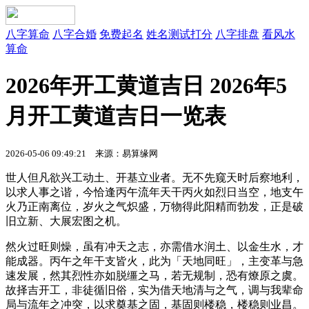
八字算命
八字合婚
免费起名
姓名测试打分
八字排盘
看风水
算命
2026年开工黄道吉日 2026年5
月开工黄道吉日一览表
2026-05-06 09:49:21
来源：易算缘网
世人但凡欲兴工动土、开基立业者。无不先窥天时后察地利，
以求人事之谐，今恰逢丙午流年天干丙火如烈日当空，地支午
火乃正南离位，岁火之气炽盛，万物得此阳精而勃发，正是破
旧立新、大展宏图之机。
然火过旺则燥，虽有冲天之志，亦需借水润土、以金生水，才
能成器。丙午之年干支皆火，此为「天地同旺」，主变革与急
速发展，然其烈性亦如脱缰之马，若无规制，恐有燎原之虞。
故择吉开工，非徒循旧俗，实为借天地清与之气，调与我辈命
局与流年之冲突，以求奠基之固，基固则楼稳，楼稳则业昌。