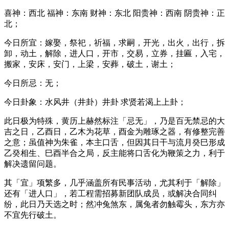
喜神：西北 福神：东南 财神：东北 阳贵神：西南 阴贵神：正
北；
今日所宜：嫁娶，祭祀，祈福，求嗣，开光，出火，出行，拆
卸，动土，解除，进人口，开市，交易，立券，挂匾，入宅，
搬家，安床，安门，上梁，安葬，破土，谢土；
今日所忌：无；
今日卦象：水风井（井卦）井卦 求贤若渴上上卦；
此日极为特殊，黄历上赫然标注「忌无」，乃是百无禁忌的大
吉之日，乙酉日，乙木为花草，酉金为雕琢之器，有修整完善
之意；虽值神为朱雀，本主口舌，但因其日干与流月癸巳形成
乙癸相生、巳酉半合之局，反主能将口舌化为鞭策之力，利于
解决遗留问题。
其「宜」项繁多，几乎涵盖所有民事活动，尤其利于「解除」
还有「进人口」，若工程需招募新团队成员，或解决合同纠
纷，此日乃天选之时；然冲兔煞东，属兔者勿触霉头，东方亦
不宜先行破土。