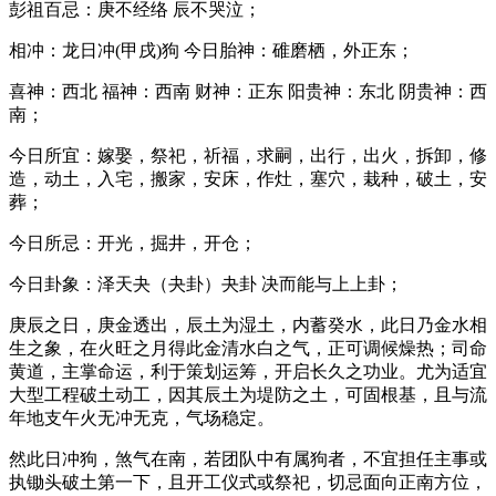
彭祖百忌：庚不经络 辰不哭泣；
相冲：龙日冲(甲戌)狗 今日胎神：碓磨栖，外正东；
喜神：西北 福神：西南 财神：正东 阳贵神：东北 阴贵神：西
南；
今日所宜：嫁娶，祭祀，祈福，求嗣，出行，出火，拆卸，修
造，动土，入宅，搬家，安床，作灶，塞穴，栽种，破土，安
葬；
今日所忌：开光，掘井，开仓；
今日卦象：泽天夬（夬卦）夬卦 决而能与上上卦；
庚辰之日，庚金透出，辰土为湿土，内蓄癸水，此日乃金水相
生之象，在火旺之月得此金清水白之气，正可调候燥热；司命
黄道，主掌命运，利于策划运筹，开启长久之功业。尤为适宜
大型工程破土动工，因其辰土为堤防之土，可固根基，且与流
年地支午火无冲无克，气场稳定。
然此日冲狗，煞气在南，若团队中有属狗者，不宜担任主事或
执锄头破土第一下，且开工仪式或祭祀，切忌面向正南方位，