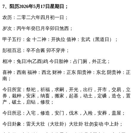
7、阳历2026年5月17日星期日；
农历：二零二六年四月初一日；
岁次：丙午年癸巳月辛卯日煞西；
甲子五行：金 十二神：开执位 值神：玄武（黑道日）；
彭祖百忌：辛不合酱 卯不穿井；
相冲：兔日冲(乙酉)鸡 今日胎神：占门厕，外正北；
喜神：西南 福神：西北 财神：正东 阳贵神：东北 阴贵神：正
南；
今日所宜：祭祀，祈福，求嗣，开光，出行，开市，交易，立
券，栽种，安床，纳畜，搬家，起基，动土，定磉，造仓，置
产，破土，启钻，修坟；
今日所忌：入宅，修造，安门，伐木，入殓，安葬，盖屋；
今日卦象：雷天大壮（大壮卦）大壮卦 壮勿妄动 中上卦；