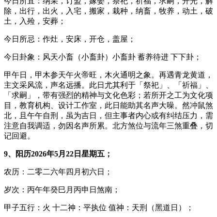
今日所宜：纳采，订盟，嫁娶，祭祀，祈福，求嗣，开光，解
除，出行，出火，入宅，搬家，栽种，纳畜，牧养，动土，破
土，入殓，安葬；
今日所忌：作灶，安床，开仓，盖屋；
今日卦象：风天小畜（小畜卦）小畜卦 蓄养待进 下下卦；
甲午日，甲木参天午火帝旺，木火通明之象。再遇青龙黄道，
主文采风流，声名远播。此日尤其利于「祭祀」、「祈福」、
「求嗣」，带有强烈的精神与文化色彩；若所开之工为文化项
目，教育机构、设计工作室，此日能助其名声大噪。然冲鼠煞
北，且午午自刑，虽为吉日，但主事者内心或有纠结压力，需
注意自我调适，勿因名声所累。北方煞位与流年三煞重叠，切
记回避。
9、阳历2026年5月22日星期五；
农历：二零二六年四月初六日；
岁次：丙午年癸巳月丙申日煞南；
甲子五行：火 十二神：平执位 值神：天刑（黑道日）；