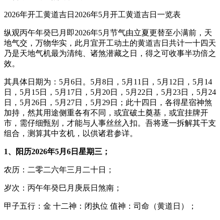
2026年开工黄道吉日2026年5月开工黄道吉日一览表
纵观丙午年癸巳月即2026年5月节气由立夏更替至小满前，天
地气交，万物华实，此月宜开工动土的黄道吉日共计一十四天
乃是天地气机最为清纯、诸煞潜藏之日，得之可收事半功倍之
效。
其具体日期为：5月6日。5月8日，5月11日，5月12日，5月14
日，5月15日，5月17日，5月20日，5月22日，5月23日，5月24
日，5月26日，5月27日，5月29日；此十四日，各得星宿神煞
加持，然其用途侧重各有不同，或宜破土奠基，或宜挂牌开
市，需仔细甄别，才能与人事丝丝入扣。吾将逐一拆解其干支
组合，测算其中玄机，以供诸君参详。
1、阳历2026年5月6日星期三；
农历：二零二六年三月二十日；
岁次：丙午年癸巳月庚辰日煞南；
甲子五行：金 十二神：闭执位 值神：司命（黄道日）；