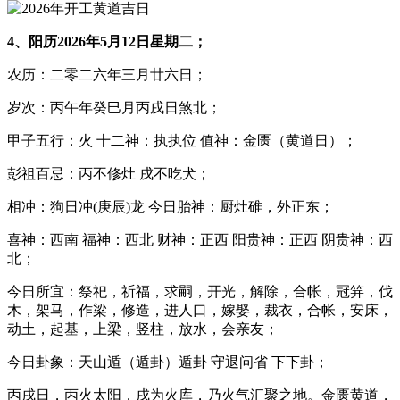
4、阳历2026年5月12日星期二；
农历：二零二六年三月廿六日；
岁次：丙午年癸巳月丙戌日煞北；
甲子五行：火 十二神：执执位 值神：金匮（黄道日）；
彭祖百忌：丙不修灶 戌不吃犬；
相冲：狗日冲(庚辰)龙 今日胎神：厨灶碓，外正东；
喜神：西南 福神：西北 财神：正西 阳贵神：正西 阴贵神：西
北；
今日所宜：祭祀，祈福，求嗣，开光，解除，合帐，冠笄，伐
木，架马，作梁，修造，进人口，嫁娶，裁衣，合帐，安床，
动土，起基，上梁，竖柱，放水，会亲友；
今日卦象：天山遁（遁卦）遁卦 守退问省 下下卦；
丙戌日，丙火太阳，戌为火库，乃火气汇聚之地。金匮黄道，