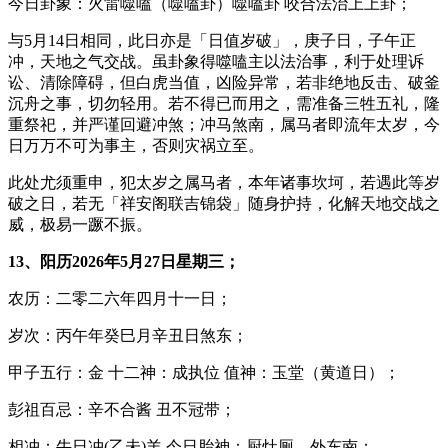
今日卦象：火雷噬嗑（噬嗑卦）噬嗑卦 咬合法治上上卦；
与5月14日相同，此日亦是「日值岁破」，庚子日，子午正
冲，天地之气交战。虽卦象得噬嗑主以法治事，利于处理诉
讼、清除障碍，但白虎当值，凶险异常，若非绝地反击、破釜
沉舟之事，切勿轻用。若不得已而用之，需准备三牲五礼，隆
重祭祀，并严谨回避冲煞；冲马煞南，属马者即流年太岁，今
日万万不可为事主，否则灾祸立至。
此处尤须重申，犯太岁之属马者，本年诸事坎坷，若遇此等岁
破之日，若无「祥安阁联吉锦袋」随身护持，化解天地交战之
威，极易一蹶不振。
13、阳历2026年5月27日星期三；
农历：二零二六年四月十一日；
岁次：丙午年癸巳月辛丑日煞东；
甲子五行：金 十二神：成执位 值神：玉堂（黄道日）；
彭祖百忌：辛不合酱 丑不冠带；
相冲：牛日冲(乙未)羊 今日胎神：厨灶厕，外东南；