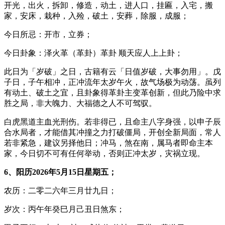
开光，出火，拆卸，修造，动土，进人口，挂匾，入宅，搬
家，安床，栽种，入殓，破土，安葬，除服，成服；
今日所忌：开市，立券；
今日卦象：泽火革（革卦）革卦 顺天应人上上卦；
此日为「岁破」之日，古籍有云「日值岁破，大事勿用」。戊
子日，子午相冲，正冲流年太岁午火，故气场极为动荡。虽列
有动土、破土之宜，且卦象得革卦主变革创新，但此乃险中求
胜之局，非大魄力、大福德之人不可驾驭。
白虎黑道主血光刑伤。若非得已，且命主八字身强，以申子辰
合水局者，才能借其冲撞之力打破僵局，开创全新局面，常人
若非紧急，建议另择他日；冲马，煞在南，属马者即命主本
家，今日切不可有任何举动，否则正冲太岁，灾祸立现。
6、阳历2026年5月15日星期五；
农历：二零二六年三月廿九日；
岁次：丙午年癸巳月己丑日煞东；