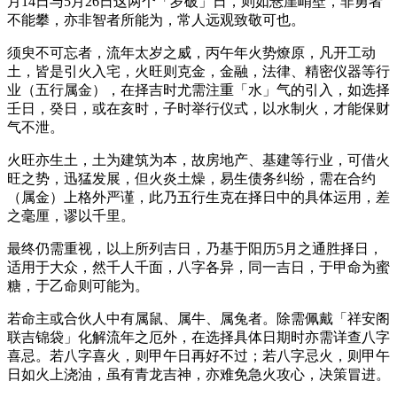
月14日与5月26日这两个「岁破」日，则如悬崖峭壁，非勇者
不能攀，亦非智者所能为，常人远观致敬可也。
须臾不可忘者，流年太岁之威，丙午年火势燎原，凡开工动
土，皆是引火入宅，火旺则克金，金融，法律、精密仪器等行
业（五行属金），在择吉时尤需注重「水」气的引入，如选择
壬日，癸日，或在亥时，子时举行仪式，以水制火，才能保财
气不泄。
火旺亦生土，土为建筑为本，故房地产、基建等行业，可借火
旺之势，迅猛发展，但火炎土燥，易生债务纠纷，需在合约
（属金）上格外严谨，此乃五行生克在择日中的具体运用，差
之毫厘，谬以千里。
最终仍需重视，以上所列吉日，乃基于阳历5月之通胜择日，
适用于大众，然千人千面，八字各异，同一吉日，于甲命为蜜
糖，于乙命则可能为。
若命主或合伙人中有属鼠、属牛、属兔者。除需佩戴「祥安阁
联吉锦袋」化解流年之厄外，在选择具体日期时亦需详查八字
喜忌。若八字喜火，则甲午日再好不过；若八字忌火，则甲午
日如火上浇油，虽有青龙吉神，亦难免急火攻心，决策冒进。