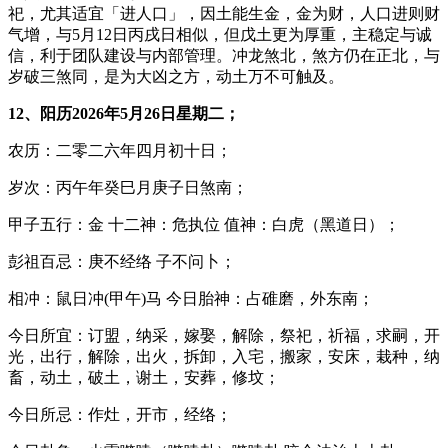
祀，尤其适宜「进人口」，因土能生金，金为财，人口进则财
气增，与5月12日丙戌日相似，但戊土更为厚重，主稳定与诚
信，利于团队建设与内部管理。冲龙煞北，煞方仍在正北，与
岁破三煞同，是为大凶之方，动土万不可触及。
12、阳历2026年5月26日星期二；
农历：二零二六年四月初十日；
岁次：丙午年癸巳月庚子日煞南；
甲子五行：金 十二神：危执位 值神：白虎（黑道日）；
彭祖百忌：庚不经络 子不问卜；
相冲：鼠日冲(甲午)马 今日胎神：占碓磨，外东南；
今日所宜：订盟，纳采，嫁娶，解除，祭祀，祈福，求嗣，开
光，出行，解除，出火，拆卸，入宅，搬家，安床，栽种，纳
畜，动土，破土，谢土，安葬，修坟；
今日所忌：作灶，开市，经络；