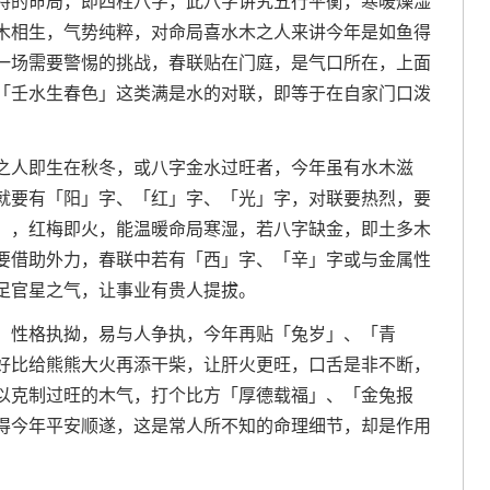
特的命局，即四柱八字，此八字讲究五行平衡，寒暖燥湿
木相生，气势纯粹，对命局喜水木之人来讲今年是如鱼得
一场需要警惕的挑战，春联贴在门庭，是气口所在，上面
「壬水生春色」这类满是水的对联，即等于在自家门口泼
之人即生在秋冬，或八字金水过旺者，今年虽有水木滋
就要有「阳」字、「红」字、「光」字，对联要热烈，要
」，红梅即火，能温暖命局寒湿，若八字缺金，即土多木
要借助外力，春联中若有「西」字、「辛」字或与金属性
足官星之气，让事业有贵人提拔。
，性格执拗，易与人争执，今年再贴「兔岁」、「青
好比给熊熊大火再添干柴，让肝火更旺，口舌是非不断，
以克制过旺的木气，打个比方「厚德载福」、「金兔报
得今年平安顺遂，这是常人所不知的命理细节，却是作用