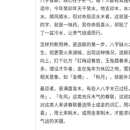
八字春联，核心在于补气，每个人都有其独
适中，今年癸卯年天干癸水，地支卯木，水
水，顺风顺水，但对命局忌水木者，这就是
的字，就是一味药，若你命局喜火，却贴了
了一盆冷水，让贵气绕道而行。
怎样判断用神，是选联的第一步，八字缺火
生，但更需火来调候，出现这种情况，选联
向上，打个比方「红梅迎春放，玉兔踏春来
多，埋没才华者，金在兔年为休囚之地，需
相关意象，如「金樽」、「秋月」，就能补
最忌者，是满盘皆木，有些人八字木已过旺
帝」、「东风」这类充斥木气的春联，这就
对这类人来讲春联要选带土或金的词汇，用
喜」，用土来耗木，或用金来制木，才能求
气运的关键。