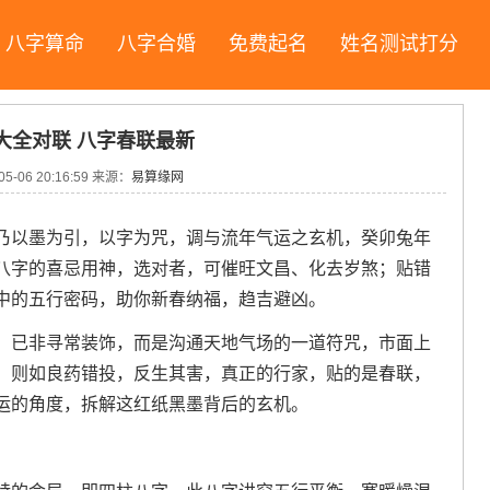
八字算命
八字合婚
免费起名
姓名测试打分
大全对联 八字春联最新
05-06 20:16:59
来源：
易算缘网
乃以墨为引，以字为咒，调与流年气运之玄机，癸卯兔年
八字的喜忌用神，选对者，可催旺文昌、化去岁煞；贴错
中的五行密码，助你新春纳福，趋吉避凶。
，已非寻常装饰，而是沟通天地气场的一道符咒，市面上
，则如良药错投，反生其害，真正的行家，贴的是春联，
运的角度，拆解这红纸黑墨背后的玄机。