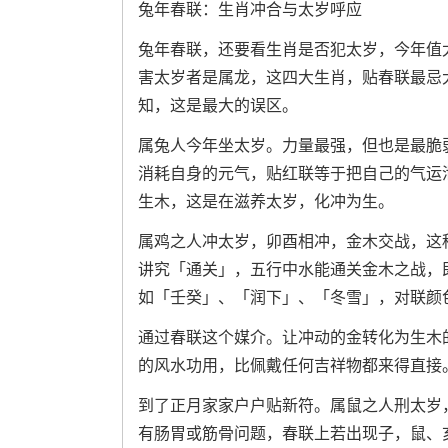
兔年春联：生肖冲合与太岁呼应
兔年春联，还要看生肖是否犯太岁，今年值
害太岁者是属龙，这四大生肖，贴春联最忌
知，这是最大的误区。
属兔人今年坐太岁。力量最强，但也是最脆
消耗自身的元气，贴红联等于把自己的气运
生木，这是在滋养太岁，化冲为生。
属鸡之人冲太岁，卯酉相冲，金木交战，这
讲究「通关」，五行中水能通关金木之战，
如「壬癸」、「润下」、「冬雪」，对联颜
通过春联这个媒介。让冲动的金转化为生木
的风水功用，比佩戴任何吉祥物都来得直接
到了正月家家户户贴新符。属鼠之人刑太岁
有肠胃或筋骨问题，春联上若出现子，鼠、