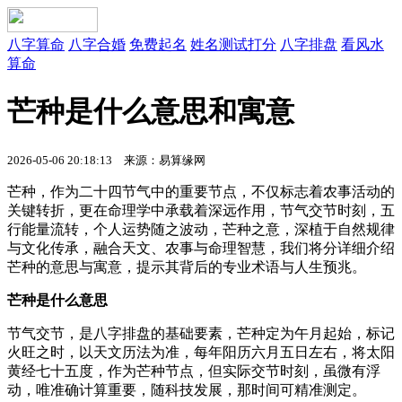
八字算命
八字合婚
免费起名
姓名测试打分
八字排盘
看风水
算命
芒种是什么意思和寓意
2026-05-06 20:18:13
来源：易算缘网
芒种，作为二十四节气中的重要节点，不仅标志着农事活动的
关键转折，更在命理学中承载着深远作用，节气交节时刻，五
行能量流转，个人运势随之波动，芒种之意，深植于自然规律
与文化传承，融合天文、农事与命理智慧，我们将分详细介绍
芒种的意思与寓意，提示其背后的专业术语与人生预兆。
芒种是什么意思
节气交节，是八字排盘的基础要素，芒种定为午月起始，标记
火旺之时，以天文历法为准，每年阳历六月五日左右，将太阳
黄经七十五度，作为芒种节点，但实际交节时刻，虽微有浮
动，唯准确计算重要，随科技发展，那时间可精准测定。