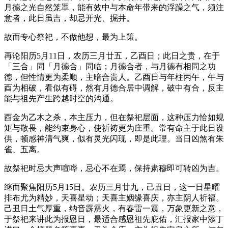
月德之光自然笼罩，能有效中与本命年带来的浮躁之气，须注
意者，此日虽吉，却忌开光、掘井。
故而专心祭祀，不做他想，最为上策。
再论阳历5月11日，农历三月廿五，乙酉日；此日之贵，在于
「三合」同「月德合」同临；月德合者，与月德有相同之功
德，但性情更为柔顺，主暗合贵人。乙酉日与年柱丙午，午与
酉为相破，看似有碍，然有月德合居中调解，破中有合，反主
能与祖先产生跨越时空的沟通。
酉金为乙木之杀，本主压力，但在祭祀层面，这种压力恰如规
矩与敬畏，能约束身心，使祈祷更为庄重。常有命主于此日设
供，顿感神清气爽，似有灵光闪现，即是此理。当日凶煞有朱
雀、五离。
故祭祀时忌大声喧哗，忌心不在焉，保持肃穆即可转凶为吉。
继而聚焦阳历5月15日。农历三月廿九，己丑日，这一日星曜
排布尤为精妙，天喜星动；天喜主姻缘喜庆，亦主阴人祈福。
己丑日土气厚重，纳音霹雳火，有春雷一震，万象更新之意，
于祭祀来讲此为报恩日，最适合感恩祖先庇佑，汇报家中添丁