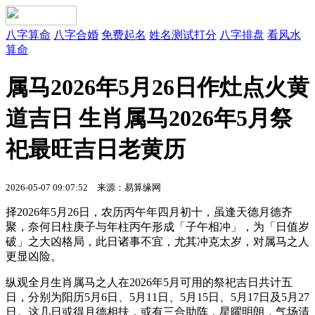
八字算命
八字合婚
免费起名
姓名测试打分
八字排盘
看风水
算命
属马2026年5月26日作灶点火黄
道吉日 生肖属马2026年5月祭
祀最旺吉日老黄历
2026-05-07 09:07:52
来源：易算缘网
择2026年5月26日，农历丙午年四月初十，虽逢天德月德齐
聚，奈何日柱庚子与年柱丙午形成「子午相冲」，为「日值岁
破」之大凶格局，此日诸事不宜，尤其冲克太岁，对属马之人
更显凶险。
纵观全月生肖属马之人在2026年5月可用的祭祀吉日共计五
日，分别为阳历5月6日、5月11日、5月15日、5月17日及5月27
日。这几日或得月德相扶，或有三合助阵，星曜明朗，气场清