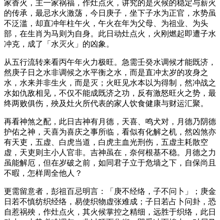
家香火，主一家祸福，作灶点火，讲究的是火候的稳定与薪火
的传承，最忌水火激荡，今日庚子，坐下子水为正官，水势虽
不泛滥，却直冲年柱午火，午火在年为父母、为祖业、为头
部，在生肖为马则为自身。此日动灶点火，火刚燃起即遭子水
冲克，成了「水灭火」的凶象。
从五行流转来看丙午年火力极旺。急需壬癸水调候才能既济，
然庚子日之水非调候之水平衡之水，而是直冲太岁的攻身之
水，水来并非生火，而是灭；火旺见水本以为得制，然冲战之
水如仇敌相见，不仅不能成既济之功，反有激怒旺火之势，最
终两败俱伤，殃及灶火所代表的家人饮食健康与财运汇聚。
再看神煞之配，此日吉神有月德，天喜、鸣犬对，月德乃阴德
护佑之神，天喜为喜庆之事所临，看似有化解之机，然凶煞亦
有天吏，五虚、白虎当道，白虎主血光刑伤，五虚主耗散空
虚，天吏则主小人官非。吉神虽在，奈何根基不稳。月德之力
虽能解厄，但在岁破之前，如同君子立于危墙之下，自保尚且
不暇，怎样周全他人？
更需留意者，彭祖百忌明言：「庚不经络，子不问卜」；庚金
日若不慎纺织经络，易使织物虚张难成；子日若占卜问卦，恐
自惹祸殃，作灶点火，其火候掌控之精细，远胜于织络，此日