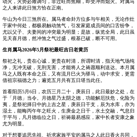
动火，火势必难调匀，非过旺而焦糊，即受冲而熄火。对属马
之人来讲此日煞方恰在正南。
午山为今日三煞所在。属马者命卦方位多与午相关，无论作灶
于家中何处，都极易触动煞气，引发家庭成员间的口舌纷争，
尤以父子、夫妻间的冲突最为明显；是故，纵览全局，此日虽
见天喜月德，然冲煞之气过盛，根基已破，断不可用。
生肖属马2026年5月祭祀最旺吉日老黄历
祭祀之礼，贵在心诚，更贵在时清，所谓时清，指天地气场纯
净，无冲无破，无刑无害，才能将人之祷愿顺利送达。本月属
马之人既有本命之压，又有流月巳火为驿马，动中求安，更需
借祖宗福德之力；遍览五月共有五日堪当此任。
首看阳历5月6日，农历三月二十，庚辰日，此日最妙之处，在
于「月德」当令。月德星乃太阴之德，功能解厄扶危，化险为
夷，是祭祀择日中的上吉之星，庚辰日干支，辰为水库，亦为
湿土，能晦丙午年之旺火，生庚金之日干，水土交融，气息归
于平与，凡月德临位之日，祈祷最易感应，家中长者安康之象
尤为明显。
对于想要追思先祖、祈求家族平安的属马之人此日香火共同，