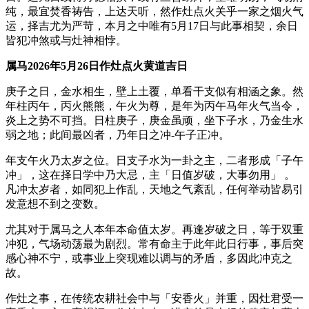
纯，最宜焚香祷告，上达天听，然作灶点火关乎一家之烟火气
运，择吉尤为严苛，本月之中唯有5月17日与此事相契，余日
皆犯冲煞或与灶神相悖。
属马2026年5月26日作灶点火黄道吉日
庚子之日，金水相生，壁上土覆，单看干支似有相涵之象。然
年柱丙午，丙火熊熊，午火为尊，是年为丙午马年火气当令，
炎上之势不可挡。日柱庚子，庚金虽顽，坐下子水，乃金生水
弱之地；此间最凶者，乃年日之冲-午子正冲。
年支午火乃太岁之位。日支子水为一卦之主，二者形成「子午
冲」，这在择日学中乃大忌，主「日值岁破，大事勿用」 。
凡冲太岁者，如同犯上作乱，天地之气紊乱，任何举动皆易引
发意想不到之变数。
尤其对于属马之人本年本命值太岁。再逢岁破之日，等于双重
冲犯，气场动荡最为剧烈。常有命主于此年此日行事，事后突
感心神不宁，或事业上突现难以调与的矛盾，多因此冲克之
故。
作灶之事，在传统农耕社会中与「安香火」并重，因灶君受一