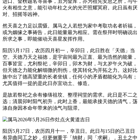
进口、金榜题名等喜事，丑为金库，亦为祖先安息之所，与午
火有相生之意，能引动年柱之火的光芒照耀冥府。此日虽有厌
对、招摇等凶神。
然天喜之力足以震慑。属马之人若想为家中考取功名者祈福，
或为姻缘之事祷告，此日能量最为相应。需在祭拜时明确说出
所求之事，即能催动天喜星发挥作用。
阳历5月17日，农历四月初一，辛卯日，此日胜在「天德」当
空。天德乃天之福德，是宇宙间最为正直、最为浩然的能量，
百事皆宜，尤利祭祀，辛卯日，卯木为财，与太岁午火为破，
但天德之力能化解细微的刑伤，使其转化为开拓之力。这好比
族中出了德高望重的长者坐镇，任何小的矛盾都能化为乌有；
尤其值得一提的是此日亦宜动土、修造。
是故若祭祀之余有修缮祖坟、整理祠堂的需求。此日是不二之
选；清晨卯时阳气初升，此时上香，最能承接天德的清气，荡
涤自身因本命年带来的浊气与阻滞。
阳历5月27日，农历四月十一，辛丑日。此日与15日的己丑日
有异曲同工之妙，但更侧重于「纳财」同「求嗣」，丑土之中