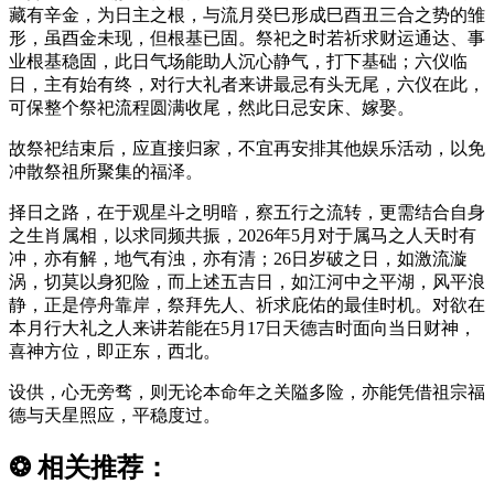
藏有辛金，为日主之根，与流月癸巳形成巳酉丑三合之势的雏
形，虽酉金未现，但根基已固。祭祀之时若祈求财运通达、事
业根基稳固，此日气场能助人沉心静气，打下基础；六仪临
日，主有始有终，对行大礼者来讲最忌有头无尾，六仪在此，
可保整个祭祀流程圆满收尾，然此日忌安床、嫁娶。
故祭祀结束后，应直接归家，不宜再安排其他娱乐活动，以免
冲散祭祖所聚集的福泽。
择日之路，在于观星斗之明暗，察五行之流转，更需结合自身
之生肖属相，以求同频共振，2026年5月对于属马之人天时有
冲，亦有解，地气有浊，亦有清；26日岁破之日，如激流漩
涡，切莫以身犯险，而上述五吉日，如江河中之平湖，风平浪
静，正是停舟靠岸，祭拜先人、祈求庇佑的最佳时机。对欲在
本月行大礼之人来讲若能在5月17日天德吉时面向当日财神，
喜神方位，即正东，西北。
设供，心无旁骛，则无论本命年之关隘多险，亦能凭借祖宗福
德与天星照应，平稳度过。
❂
相关推荐：