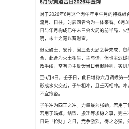
6月份黄道吉日2026年查询
对于2026年6月这个丙午年甲午月的特殊
流月、日柱，时辰四者合为一体来看。6月
日与年月构成巳午未三会火局的前半局，火
明，未土之藏以蓄财富。
但忌破土、安葬，因三会火局之势未成，贸
合，此合为火土相生，主与谐，但也主迟缓
政手续，常有命主反馈当日看似顺利，实则
至6月8日，壬子日，此日堪称六月调候第
形成水火交战，子午相冲，且壬丙相冲。冲
不宜拖沓。
子午冲为四正之冲。力量最为强劲，若用于
若用于婚嫁，结盟、搬迁等求稳之事，则主
日是「抢财」之日，竞争激烈，得之必猛，