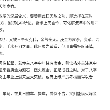
天地宽宥。
救赎的深层含义；要善用此日天赦之功，即选择在寅时
面向东方，默祷心中所愿，祈求上天垂怜，可化解流年中的刑冲
效。
坐败地，又被三午火克伐，金气全无。庚金为肃杀，变革、刀
伤、手术开刀之事。此日虽为黄道，但用事需极度谨慎，
涉。
男性长辈，若命主八字中年柱有庚金，则需格外关注家中
证来看庚金为顽石，烈火炼金，正是成器之时。对于八字
反主事业上迎来重大突破，或有上级严厉考核而得以晋
、车马，在此日购车、提车，看似不吉，实则能借火炼金