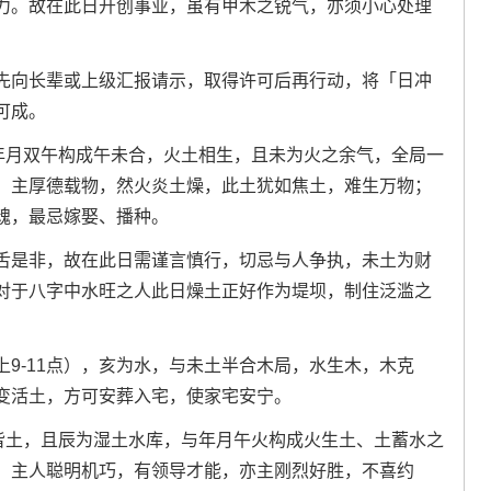
力。故在此日开创事业，虽有甲木之锐气，亦须小心处理
先向长辈或上级汇报请示，取得许可后再行动，将「日冲
可成。
与年月双午构成午未合，火土相生，且未为火之余气，全局一
，主厚德载物，然火炎土燥，此土犹如焦土，难生万物；
魂，最忌嫁娶、播种。
舌是非，故在此日需谨言慎行，切忌与人争执，未土为财
对于八字中水旺之人此日燥土正好作为堤坝，制住泛滥之
9-11点），亥为水，与未土半合木局，水生木，木克
变活土，方可安葬入宅，使家宅安宁。
支皆土，且辰为湿土水库，与年月午火构成火生土、土蓄水之
，主人聪明机巧，有领导才能，亦主刚烈好胜，不喜约