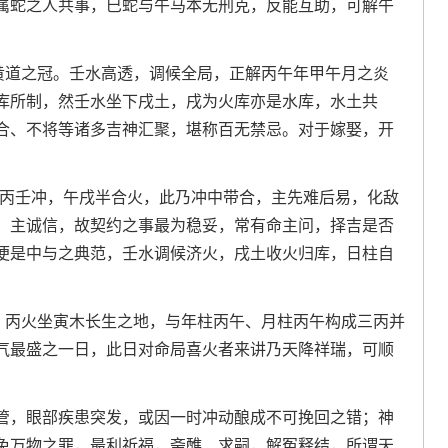
属蛇之人共事，巳蛇与午马本无刑克，反能互助，可解午
月黄道之冠。壬水高透，调候全局，正解丙午年甲午月之炎
库所制，然壬水坐下戌土，戌为火库亦是水库，水土共
合、不将等诸多吉神汇聚，堪称百无禁忌。对于嫁娶，开
-丙壬冲，午戌半合火，此乃冲中带合，主先难后易，化敌
，主诚信，故契约之事最为稳妥，常有命主问，择吉是否
便是中与之典范，壬水调候济火，戌土收火归库，日柱自
日，丙火坐寅木长生之地，与年柱丙午、月柱丙午构成三丙并
气最盛之一日，此日对命局喜火者来讲乃天降祥瑞，可顺
。
管，眼部疾患突发，或因一时冲动酿成不可挽回之错；神
免万物之罪，最利祈福，斋醮、求嗣，解冤释结，所谓天