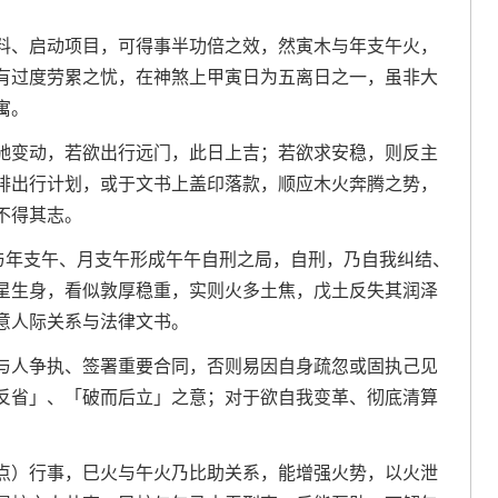
料、启动项目，可得事半功倍之效，然寅木与年支午火，
有过度劳累之忧，在神煞上甲寅日为五离日之一，虽非大
寓。
驰变动，若欲出行远门，此日上吉；若欲求安稳，则反主
排出行计划，或于文书上盖印落款，顺应木火奔腾之势，
不得其志。
午与年支午、月支午形成午午自刑之局，自刑，乃自我纠结、
星生身，看似敦厚稳重，实则火多土焦，戊土反失其润泽
意人际关系与法律文书。
与人争执、签署重要合同，否则易因自身疏忽或固执己见
反省」、「破而后立」之意；对于欲自我变革、彻底清算
1点）行事，巳火与午火乃比助关系，能增强火势，以火泄