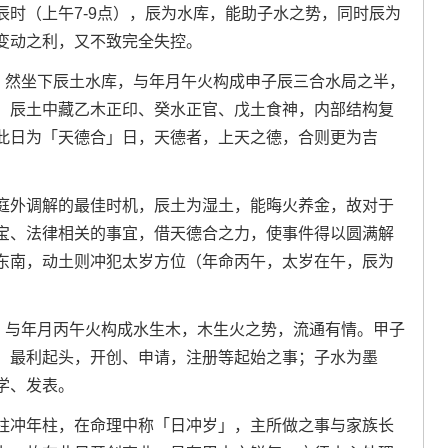
时（上午7-9点），辰为水库，能助子水之势，同时辰为
变动之利，又不致完全失控。
日，然坐下辰土水库，与年月午火构成申子辰三合水局之半，
，辰土中藏乙木正印、癸水正官、戊土食神，内部结构复
此日为「天德合」日，天德者，上天之德，合则更为吉
庭外调解的最佳时机，辰土为湿土，能晦火养金，故对于
宝、法律相关的事宜，借天德合之力，使事件得以圆满解
东南，动土则冲犯太岁方位（年命丙午，太岁在午，辰为
生，与年月丙午火构成水生木，木生火之势，流通有情。甲子
，最利起头，开创、申请，注册等起始之事；子水为墨
学、发表。
柱冲年柱，在命理中称「日冲岁」，主所做之事与家族长