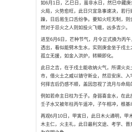
如6月1日，乙巳日，虽非水日，然巳中藏
火局，火势愈旺，此日只宜急事速决，若行
躁，日后易生口舌纷争。要知火旺无制，则
然对于忌火之人则如投火飞蛾，凶多吉少。
进至6月6日，芒种节气，月令正式换为丙
透出，看似能劈木生水，实则庚金坐于戌土
孤立无援，如金入洪炉，转瞬即化。
此日之吉，在于戌土能收纳火气，所谓火炎
市，借火土之威以镇守新业，然忌安床、入
何择吉后仍感不顺，盖因忽视了流月与命局
例如若命主日柱为壬子。身弱喜金水，在此
壬子水又被年柱丙午遥冲，子午相冲，根基
再观6月10日，甲寅日，此日木火通明，
木主仁，火主礼，此日最利文途、考学、晋