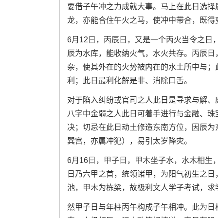
要借子午冲之力成就大事。马上在此日选择辰
龙，亦能合住午火之马，使冲中带合，既得
6月12日，丙辰日，又是一个丙火当令之
辰为水库，能收纳火气，水火共存。丙辰日
杂，使其外在的火势被内在的水土所中与；
利；此日最利化解是非、消除口舌。
对于陷入纠纷或官司之人此日是寻求与解、
八字中金弱之人此日可着手进行与金融、珠
决；切忌在此日动土修造东南方位，因辰为
巽宫，亦属冲犯），易引太岁降灾。
6月16日，甲子日，甲木坐子水，水木相
日乃六甲之首，统领诸甲，为阳气初生之日
池，甲木为栋梁，故极利文人学子考试，求
然甲子日与年柱丙午构成子午相冲。此为日