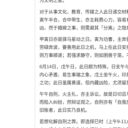
为文明之象。
对于从事文化、教育、传媒之人此日递交材
寅午半合，合中带生，亦主耗费心力，容易
凶，然于婚嫁之事，则需避其「分离」之隐
甲寅日亦是驿马星动之日。寅为功曹，主奔
劳碌奔波，要善用此日之机，马上在此日安
则万事顺遂；若强求静守，则如困兽于笼，
6月14日，戊午日，此日颇为特殊，日支
内心矛盾、易生事端之象，戊土坐午火，印
之功；此日虽属黄道，但内藏凶险，尤须留
午午自刑，火主礼，亦主诉讼，故是日切忌
而陷入纠纷，然辩证观之，自刑亦有「自我
旧账者，此日实乃良机。
若想化解自刑之弊。即选择巳时（上午9-1