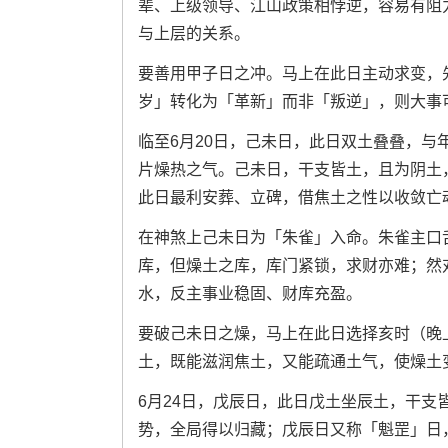
辈、上级领导、江山政策相悖逆，容易有阻
与上层的关系。
要善用甲子日之冲。马上在此日主动求变，
岁」转化为「革新」而非「叛逆」，则大事
临至6月20日，己未日，此日双土叠叠，
片燥热之气。己未日，干支皆土，且为阴土
此日最利安葬、立碑，借焦土之性以收敛亡
在神煞上己未日为「朱雀」入命。朱雀主口
库，但燥土之库，库门紧锁，求财亦难；然
水，反主事业稳固、财库充盈。
要破己未日之燥，马上在此日选择亥时（晚上
土，既能滋润焦土，又能疏通土气，使燥土
6月24日，戊辰日，此日戊土坐辰土，干
势，全局得以归藏；戊辰日又称「魁罡」日