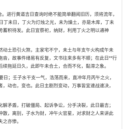
组合。进行黄道吉日查询时绝不能简单翻阅旧历，须将流年，
3日丁未日，丁火为灯烛之光，未为燥土，亦是木库，丁未
势蓄积待发。此日宜祭祀，纳财，利用丁火之明以通神
然动土恐引火煞，主家宅不宁，未土与年支午火构成午未
拖沓，故事件绪易有反复，文书往来多有不顺；在此日**行
后续拖延日久，此即午未合土，合而不化，黏滞之象。
一要日；壬子水干支一气，浩荡而来，直冲年月丙午之火，
者，动也，变也。此日主剧烈变动，万事皆宜速战速决，
化解矛盾，打破僵局、起诉争讼，分手决裂，此日最吉；
冲散，离别，子水为财，冲午火官星，对求财之人来讲此
失之亦惨。