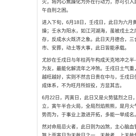
火，将内心焦躁化为外在行动力，亦可引入
午自刑之困。
进入下旬，6月18日，壬戌日，此日为六
燥；壬水为阳水，如江河湖海，虽被戌土之
存，反成水火既济之象。此日天月德合，三
市、安葬，动土等大事，此日皆能承载。
尤妙在壬戌日与年柱丙午构成天克地冲之半
为友，最能化解流年之冲煞。壬戌日土气重
越旺越好，实则不然吉日贵在中与，壬戌日
成体系，不为旺月所奴役，方显其吉。
6月22日，丙寅日，此日又是火势猛烈之
立，寅午半合火局，全局烈焰熊熊，是月火
势而为，于事业上激进开拓，多能一举成名
然对命局忌火者，此日则为凶煞，主心脑血
煞上丙寅日为天赦日之一，天赦者，上天赦