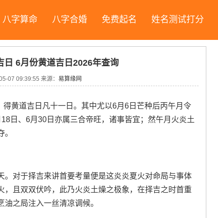
八字算命
八字合婚
免费起名
姓名测试打分
日 6月份黄道吉日2026年查询
05-07 09:39:55
来源：
易算缘网
者，得黄道吉日凡十一日。其中尤以6月6日芒种后丙午月令
18日、6月30日亦属三合帝旺，诸事皆宜；然午月火炎土
夺。
天。对于择吉来讲首要考量便是这炎炎夏火对命局与事体
火，且双双伏吟，此乃火炎土燥之极象，在择吉之时首重
烹油之局注入一丝清凉调候。