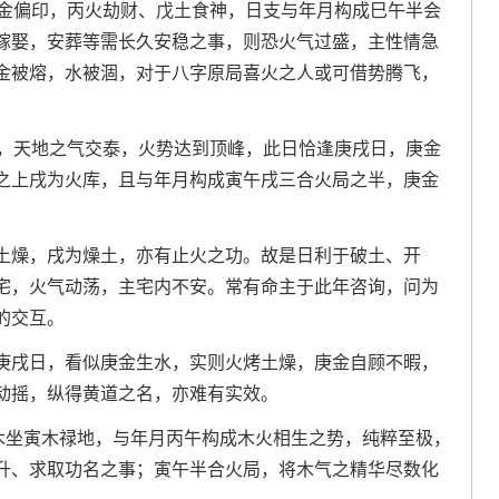
庚金偏印，丙火劫财、戊土食神，日支与年月构成巳午半会
嫁娶，安葬等需长久安稳之事，则恐火气过盛，主性情急
金被熔，水被涸，对于八字原局喜火之人或可借势腾飞，
午，天地之气交泰，火势达到顶峰，此日恰逢庚戌日，庚金
之上戌为火库，且与年月构成寅午戌三合火局之半，庚金
土燥，戌为燥土，亦有止火之功。故是日利于破土、开
宅，火气动荡，主宅内不安。常有命主于此年咨询，问为
的交互。
庚戌日，看似庚金生水，实则火烤土燥，庚金自顾不暇，
动摇，纵得黄道之名，亦难有实效。
甲木坐寅木禄地，与年月丙午构成木火相生之势，纯粹至极，
升、求取功名之事；寅午半合火局，将木气之精华尽数化