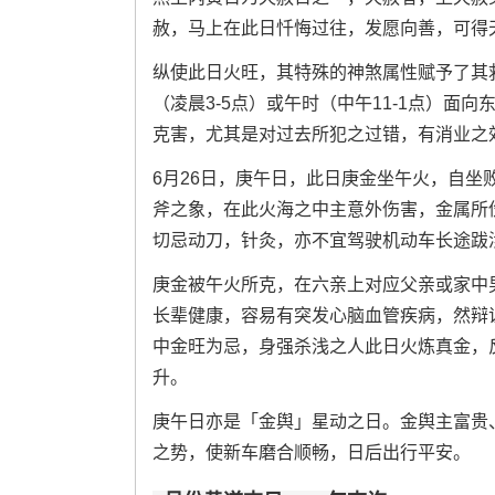
赦，马上在此日忏悔过往，发愿向善，可得
纵使此日火旺，其特殊的神煞属性赋予了其
（凌晨3-5点）或午时（中午11-1点）
克害，尤其是对过去所犯之过错，有消业之
6月26日，庚午日，此日庚金坐午火，自
斧之象，在此火海之中主意外伤害，金属所
切忌动刀，针灸，亦不宜驾驶机动车长途跋
庚金被午火所克，在六亲上对应父亲或家中
长辈健康，容易有突发心脑血管疾病，然辩
中金旺为忌，身强杀浅之人此日火炼真金，
升。
庚午日亦是「金舆」星动之日。金舆主富贵
之势，使新车磨合顺畅，日后出行平安。