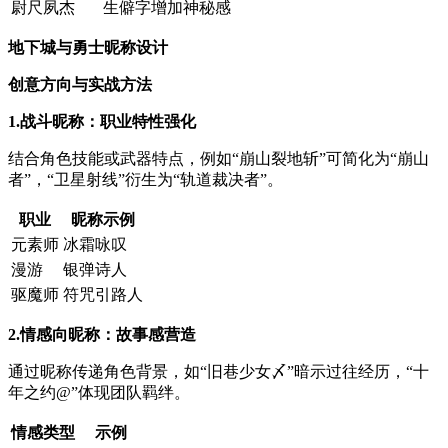
尉尺夙杰
生僻字增加神秘感
地下城与勇士昵称设计
创意方向与实战方法
1.战斗昵称：职业特性强化
结合角色技能或武器特点，例如“崩山裂地斩”可简化为“崩山
者”，“卫星射线”衍生为“轨道裁决者”。
职业
昵称示例
元素师
冰霜咏叹
漫游
银弹诗人
驱魔师
符咒引路人
2.情感向昵称：故事感营造
通过昵称传递角色背景，如“旧巷少女〆”暗示过往经历，“十
年之约@”体现团队羁绊。
情感类型
示例