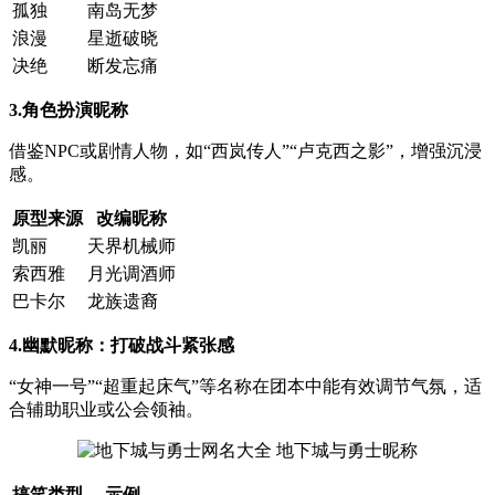
孤独
南岛无梦
浪漫
星逝破晓
决绝
断发忘痛
3.角色扮演昵称
借鉴NPC或剧情人物，如“西岚传人”“卢克西之影”，增强沉浸
感。
原型来源
改编昵称
凯丽
天界机械师
索西雅
月光调酒师
巴卡尔
龙族遗裔
4.幽默昵称：打破战斗紧张感
“女神一号”“超重起床气”等名称在团本中能有效调节气氛，适
合辅助职业或公会领袖。
搞笑类型
示例