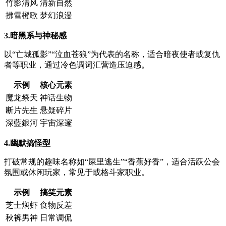
竹影清风
清新自然
拂雪橙歌
梦幻浪漫
3.暗黑系与神秘感
以“亡城孤影”“泣血苍狼”为代表的名称，适合暗夜使者或复仇
者等职业，通过冷色调词汇营造压迫感。
示例
核心元素
魔龙祭天
神话生物
断片先生
悬疑碎片
深藍銀河
宇宙深邃
4.幽默搞怪型
打破常规的趣味名称如“屎里逃生”“香蕉好香”，适合活跃公会
氛围或休闲玩家，常见于或格斗家职业。
示例
搞笑元素
芝士焖虾
食物反差
秋裤男神
日常调侃