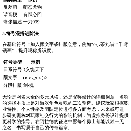
反差萌
萌态尤物
谐音梗
有踩必回
夸张描述
一刀999
5.符号混搭进阶法
在基础符号上加入颜文字或排版创意，例如“oぃ茶丸喵”“千鸢
锁画”，提升昵称辨识度。
符号类型
示例
日系符号
ﾔ义统天下
颜文字
(๑＞ڡ＜)☆
分段排版
剑·魂
无论是网名大全的多元风格，还是昵称设计的详细创意，名称
的选择本质上是对游戏角色灵魂的二次塑造。建议玩家根据职
业特性、个人性格及团队定位进行多方面考虑，未来或可进一
步研究昵称对玩家社交行为的影响机制，为虚拟身份设计提供
更科学的指导。在阿拉德的征途中愿每个勇士都能以独一无二
之名，书写属于自己的传奇篇章。