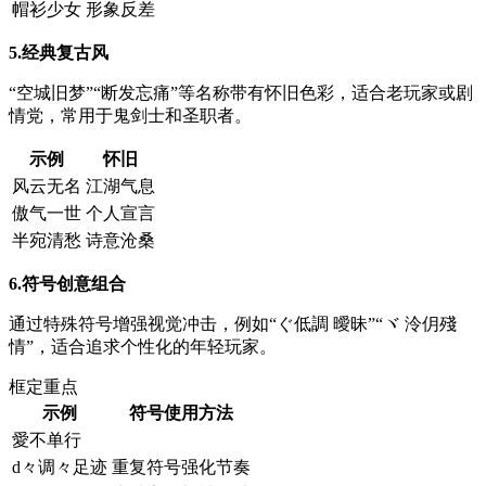
帽衫少女
形象反差
5.经典复古风
“空城旧梦”“断发忘痛”等名称带有怀旧色彩，适合老玩家或剧
情党，常用于鬼剑士和圣职者。
示例
怀旧
风云无名
江湖气息
傲气一世
个人宣言
半宛清愁
诗意沧桑
6.符号创意组合
通过特殊符号增强视觉冲击，例如“ぐ低調 曖昧”“ヾ 泠仴殘
情”，适合追求个性化的年轻玩家。
框定重点
示例
符号使用方法
愛不单行
d々调々足迹
重复符号强化节奏