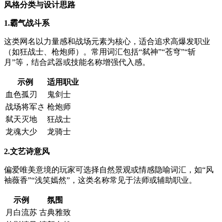
风格分类与设计思路
1.霸气战斗系
这类网名以力量感和战场元素为核心，适合追求高爆发职业
（如狂战士、枪炮师）。常用词汇包括“弑神”“苍穹”“斩
月”等，结合武器或技能名称增强代入感。
示例
适用职业
血色孤刃
鬼剑士
战场将军さ
枪炮师
弑天灭地
狂战士
龙魂大少
龙骑士
2.文艺诗意风
偏爱唯美意境的玩家可选择自然景观或情感隐喻词汇，如“风
袖薇香”“浅笑嫣然”，这类名称常见于法师或辅助职业。
示例
氛围
月白流苏
古典雅致