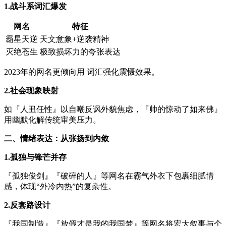
1.战斗系词汇爆发
网名
特征
霸星天逆
天文意象+逆袭精神
灭绝苍生
极致损坏力的夸张表达
2023年的网名更倾向用 词汇强化震慑效果。
2.社会现象映射
如『人丑任性』以自嘲反讽外貌焦虑，『帅的惊动了如来佛』
用幽默化解传统审美压力。
二、情绪表达：从张扬到内敛
1.孤独与锋芒并存
『孤独俊剑』『破碎的人』等网名在霸气外衣下包裹细腻情
感，体现“外冷内热”的复杂性。
2.反套路设计
『我国制造』『放假才是我的我国梦』等网名将宏大叙事与个