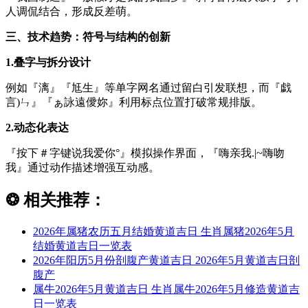
人调侃结合，形成反差萌。
三、技术趋势：符号与结构的创新
1.叠字与拆分设计
例如『漓』『尪生』等单字网名通过留白引发联想，而『戯
言)ㄣ』『ぁ詠遠僾妳』利用标点位置打破常规排版。
2.动态化表达
『按下＃字键说我爱你°』模拟操作界面，『嗨亲我.|~嗨吻
我』通过动作描述增强互动感。
❂
相关推荐：
2026年属猪农历五月结婚黄道吉日 生肖属猪2026年5月
结婚黄道吉日一览表
2026年阳历5月份剖腹产黄道吉日 2026年5月黄道吉日剖
腹产
属牛2026年5月黄道吉日 生肖属牛2026年5月修造黄道吉
日一览表