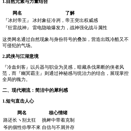
1.自然元素与力量结合
网名
了解
『冰封帝王』
冰封象征冷冽，帝王突出权威感
『狂雷战神』
雷电隐喻爆发力，战神强化战斗属性
这类网名通过自然现象与身份符号的叠加，营造出既冷酷又不
可侵犯的气场。
2.武侠与江湖意境
『冷血剑客』以兵器与职业为灵感，暗藏杀伐果断的侠者风
范，而『幽冥霸主』则通过神秘感与统治力的结合，展现掌控
全局的魄力。
二、现代潮流：简洁中的犀利感
1.短句直击人心
网名
核心情绪
路还长ヽ别太狂
挑衅中带着克制
爷的個性伱學不來
自信与不屑并存