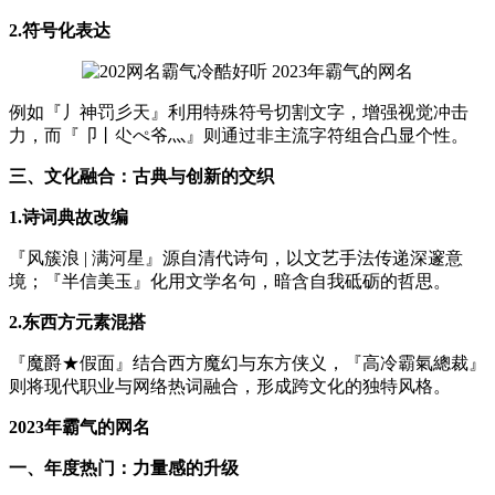
2.符号化表达
例如『丿神罚彡天』利用特殊符号切割文字，增强视觉冲击
力，而『卩丨尐ぺ爷灬』则通过非主流字符组合凸显个性。
三、文化融合：古典与创新的交织
1.诗词典故改编
『风簇浪 | 满河星』源自清代诗句，以文艺手法传递深邃意
境；『半信美玉』化用文学名句，暗含自我砥砺的哲思。
2.东西方元素混搭
『魔爵★假面』结合西方魔幻与东方侠义，『高冷霸氣總裁』
则将现代职业与网络热词融合，形成跨文化的独特风格。
2023年霸气的网名
一、年度热门：力量感的升级