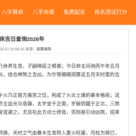
八字算命
八字合婚
免费起名
姓名测试打分
床吉日查询2026年
05-07 20:06:33
来源：
易算缘网
乃休养生息、子嗣绵延之根基；今日命主问询丙午年五月
长，结合神煞之吉凶，为尔等细细测算这五月天时里的吉
午火乃正南方离宫之位，构成了火炎土燥的基本格局；这
亦主血光与急躁，太岁坐于正南，岁破则踞于正北，三煞
皆宜避之，尤忌在此方动土修造，否则易引动凶煞，招来
转换，天时之气由春木生发转入夏火旺盛，月柱为癸巳，