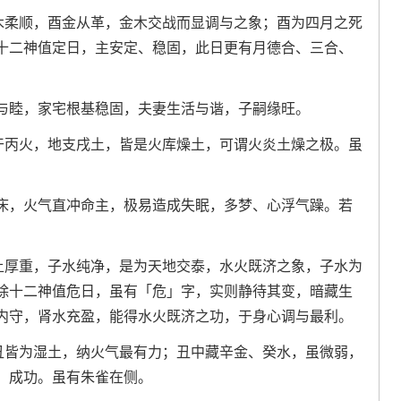
乙木柔顺，酉金从革，金木交战而显调与之象；酉为四月之死
十二神值定日，主安定、稳固，此日更有月德合、三合、
与睦，家宅根基稳固，夫妻生活与谐，子嗣缘旺。
天干丙火，地支戌土，皆是火库燥土，可谓火炎土燥之极。虽
床，火气直冲命主，极易造成失眠，多梦、心浮气躁。若
戊土厚重，子水纯净，是为天地交泰，水火既济之象，子水为
除十二神值危日，虽有「危」字，实则静待其变，暗藏生
内守，肾水充盈，能得水火既济之功，于身心调与最利。
己丑皆为湿土，纳火气最有力；丑中藏辛金、癸水，虽微弱，
、成功。虽有朱雀在侧。