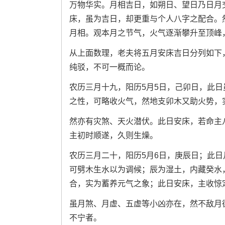
万物华实。月相吉日，如朔日、望日乃日月
床，虽为吉日，却更重与个人八字之配合。
月相。观本月之节气，火气逐渐攀升至顶峰
从上面数理，老夫将五月安床吉日分列如下
纯驳，不可一概而论。
农历三月十九，阳历5月5日，己卯日，此
之性，可略收火气，然地支卯木又助火势，
然亦有灾煞、天火潜伏。此日安床，若命主
主初时顺遂，久则生燥。
农历三月二十，阳历5月6日，庚辰日；此
可劈木生水以为调候；辰为湿土，内藏癸水
合，实为蓄养元气之象；此日安床，主收惊
虽月煞、月虚、五虚等小凶亦在，然不敌月
不宁者。