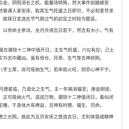
交会、阴阳消长之机，能量场特殊，然大事件如婚嫁安
然普通人家安床，取其生气旺盛之日即可，不必刻意苛求
，故择日宜选在节气刚过气机初定之时较为稳妥。
，以供命主参详。全月共得吉日若干，然吉有大小，气有
日虽在建除十二神中值开日，主生气旺盛，六仪有应；己土
实为吉中藏凶。虽有母仓、月恩、生气等吉神拱照。
八字土厚，尚可吸纳生气；若命局火旺，则恐心神不宁。
日月德星临，乃造化之生气，主一年祸消福至；庚金刚锐，
，正可吸纳火气，滋润万物，建除十二神值闭日，看似闭
定魄，于身体大有裨益，吉神有时德、福生、司命。
德之光照。故此为五月安床之首选吉日，尤利体弱或精神