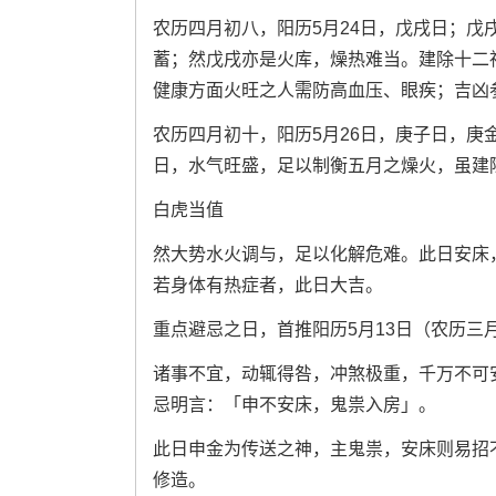
农历四月初八，阳历5月24日，戊戌日；
蓄；然戊戌亦是火库，燥热难当。建除十二
健康方面火旺之人需防高血压、眼疾；吉凶
农历四月初十，阳历5月26日，庚子日，
日，水气旺盛，足以制衡五月之燥火，虽建
白虎当值
然大势水火调与，足以化解危难。此日安床
若身体有热症者，此日大吉。
重点避忌之日，首推阳历5月13日（农历
诸事不宜，动辄得咎，冲煞极重，千万不可
忌明言：「申不安床，鬼祟入房」。
此日申金为传送之神，主鬼祟，安床则易招
修造。