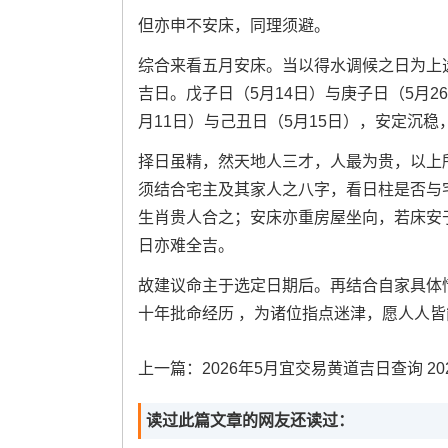
但亦申不安床，同理须避。
综合来看五月安床。当以得水调候之日为上
吉日。戊子日（5月14日）与庚子日（5月
月11日）与己丑日（5月15日），安定沉稳
择日虽精，然天地人三才，人最为贵，以上
须结合宅主及其家人之八字，看日柱是否与
生肖贵人合之；安床亦重房屋坐向，若床安
日亦难全吉。
故建议命主于选定日期后。再结合自家具体
十年批命经历 ，为诸位指点迷津，愿人人
上一篇：
2026年5月宜交易黄道吉日查询 2026年5月交易吉日吉时
读过此篇文章的网友还读过：