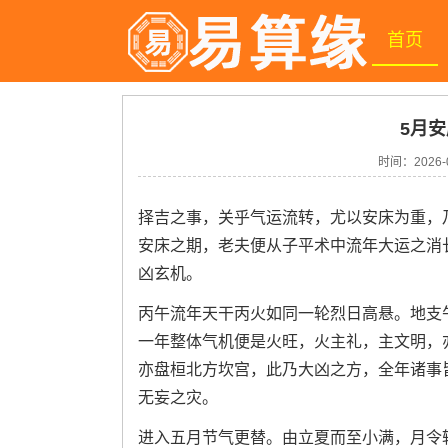
首页
5月安
时间：
2026-
择吉之事，关乎气运流转，尤以安床为重，
安床之期，老夫便从子平术中流年大运之消
凶玄机。
丙午流年天干丙火如同一轮烈日高悬。地支
一年整体气机便是火旺，火主礼，主文明，
亦盘桓北方坎宫，此乃大凶之方，全年诸事
无妄之灾。
进入五月节气更替。由立夏而至小满，月令