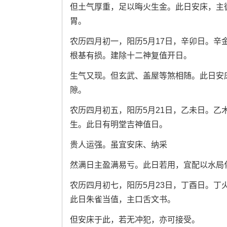
但土气厚重，足以晦火生金。此日安床，主
胃。
农历四月初一，阳历5月17日，辛卯日。
根基有损。建除十二神复值开日。
生气又现。但玄武、盖屋等煞相随。此日安
隙。
农历四月初五，阳历5月21日，乙未日。
生。此日有明堂吉神值日。
贵人运强。虽宜安床、纳采
然满日主盈满易亏。此日若用，宜配以水局
农历四月初七，阳历5月23日，丁酉日。
此日朱雀当值，主口舌文书。
但安床于此，若无冲犯，亦可接受。