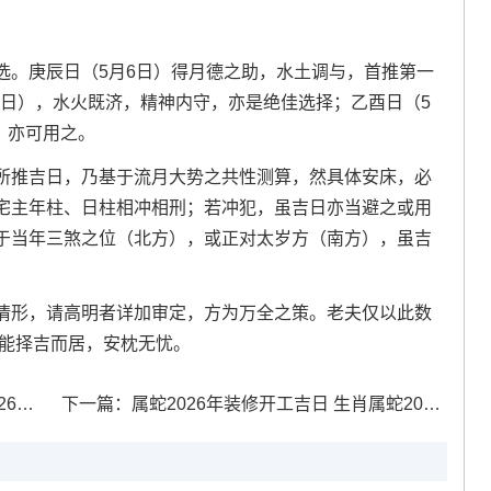
选。庚辰日（5月6日）得月德之助，水土调与，首推第一
26日），水火既济，精神内守，亦是绝佳选择；乙酉日（5
，亦可用之。
所推吉日，乃基于流月大势之共性测算，然具体安床，必
宅主年柱、日柱相冲相刑；若冲犯，虽吉日亦当避之或用
于当年三煞之位（北方），或正对太岁方（南方），虽吉
情形，请高明者详加审定，方为万全之策。老夫仅以此数
皆能择吉而居，安枕无忧。
推荐
下一篇：
属蛇2026年装修开工吉日 生肖属蛇2026年5月装大门最吉利的日子有哪些