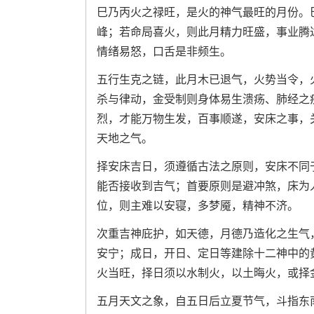
巳乃丙火之禄旺，是火的神气最旺的月份。
峰；若命局喜火，则此月精力旺盛，事业腾
情绪易怒，口舌是非频生。
五行生克之链，此月木已退气，火势当令，
杀与律动，金受制则身体易生溃疡、肺经之
烈，才能万物生发，百事顺遂，安床之事，
天地之气。
择安床吉日，须遵循古法之原则，安床不同
能否接收到吉气；首要原则是避冲煞，床为
位，则主难以安寝，多梦魇，精神不济。
次重吉神庇护，如天德，月德乃造化之生气
安宁；成日，开日、定日等建除十二神中的
火当旺，择日须以水制火，以土晦火，或择
五月天文之象，自五日后立夏节气，斗指东