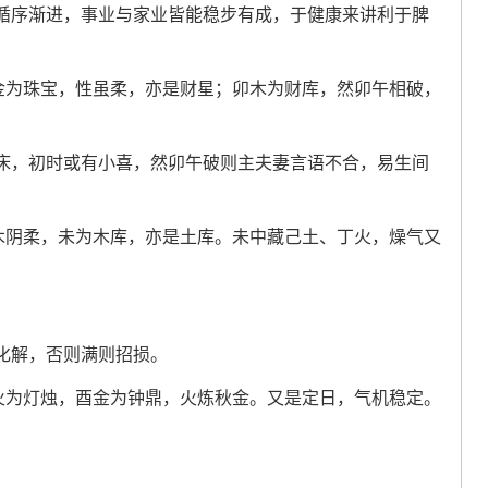
循序渐进，事业与家业皆能稳步有成，于健康来讲利于脾
辛金为珠宝，性虽柔，亦是财星；卯木为财库，然卯午相破，
床，初时或有小喜，然卯午破则主夫妻言语不合，易生间
乙木阴柔，未为木库，亦是土库。未中藏己土、丁火，燥气又
化解，否则满则招损。
丁火为灯烛，酉金为钟鼎，火炼秋金。又是定日，气机稳定。