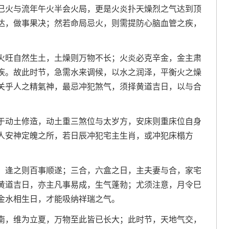
巳火与流年午火半会火局，更是火炎扑天燥烈之气达到顶
达，做事果决；然若命局忌火，则需提防心脑血管之疾，
火旺自然生土，土燥则万物不长；火炎必克辛金，金主肃
疾。故此时节，急需水来调候，以水之润泽，平衡火之燥
关乎人之精氣神，最忌冲犯煞气，须择黄道吉日，以与合
于动土修造，动土重三煞位与太岁方，安床则重床位自身
人安神定魄之所，若日辰冲犯宅主生肖，或冲犯床榻方
，逢之则百事顺遂；三合，六盒之日，主夫妻与合，家宅
黄道吉日，亦主凡事易成，生气蓬勃；尤须注意，月令巳
金水相生日，才能吸纳祥瑞之气。
南，维为立夏，万物至此皆已长大；此时节，天地气交，