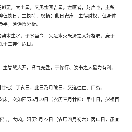
戊戌魁罡，大土星，又见金匮吉星。金匮者，财库也，主积
神值执日，主执持、权柄；此日安床，主得财权，但身体
参半，须谨慎分析。
庚金劈木生水，子水当令，又是水火既济之大好格局，庚子
除十二神值危日。
，主智慧大开，肾气充盈，于修行、读书之人最为有利。
三月廿七）丁亥日，此日乃月破日，又逢往亡、四穷。
安床。次如阳历5月10日（农历三月廿四）甲申日，彭祖百
不洁，大凶。阳历5月22日（农历四月初六）丙申日，虽宜