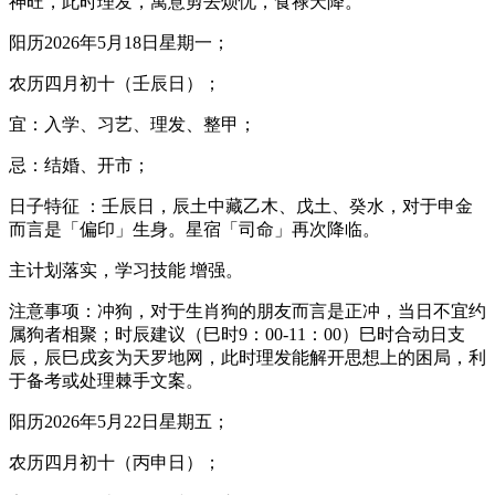
神旺，此时理发，寓意剪去烦忧，食禄天降。
阳历2026年5月18日星期一；
农历四月初十（壬辰日）；
宜：入学、习艺、理发、整甲；
忌：结婚、开市；
日子特征 ：壬辰日，辰土中藏乙木、戊土、癸水，对于申金
而言是「偏印」生身。星宿「司命」再次降临。
主计划落实，学习技能 增强。
注意事项：冲狗，对于生肖狗的朋友而言是正冲，当日不宜约
属狗者相聚；时辰建议（巳时9：00-11：00）巳时合动日支
辰，辰巳戌亥为天罗地网，此时理发能解开思想上的困局，利
于备考或处理棘手文案。
阳历2026年5月22日星期五；
农历四月初十（丙申日）；