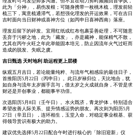
理发时可与发型师多沟通。但不宜在动刀剪时频频回首争执，
此为「分神」，易伤发根；可随身携带一枚桃木梳，理发前轻
梳三下，寓意梳通滞气，若想强化理发的开运效果，可在吉日
吉时面向当日财神或喜神方位（如丙申日喜神西南）落座。
理发后留下的碎发。宜用红纸或红布包裹妥善处理，不可随意
丢弃于污秽之地，此为「藏发」，亦是藏神，能保精气不散，
尤其在丙午火旺之年此举能固本培元，防止因流年火气过旺而
造成的脱发、失眠之虞。
吉日甄选 天时地利 助运程更上层楼
纵观五月吉日，若论能量纯粹、与流年气相感应的最佳日子，
首推阳历5月22日（丙申日）。此日岁禄归位，天比地合，犹
如自身与流年太岁握手言与，借太岁之火成就自身，不管是求
财还是开创事业，都能事半功倍。
次选阳历5月8日（壬午日）。水火既济，青龙护体，特别适合
希望改善人际关系、提升情感运势的朋友。再次则为阳历5月
27日（辛丑日），连环相生，玉堂入命，对稳定事业根基、获
得领导赏识有极大的助力。
建议优先选择5月22日配合午时进行核心的「除旧迎新」仪