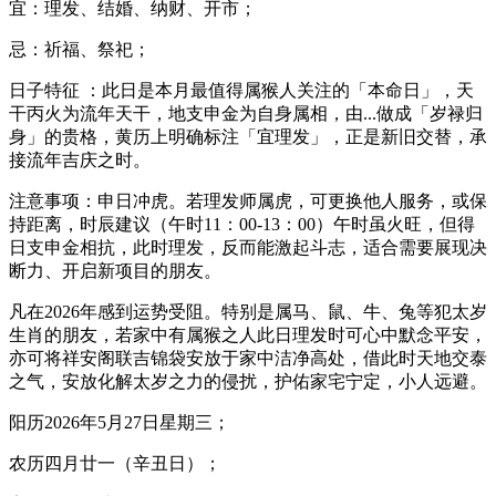
宜：理发、结婚、纳财、开市；
忌：祈福、祭祀；
日子特征 ：此日是本月最值得属猴人关注的「本命日」，天
干丙火为流年天干，地支申金为自身属相，由...做成「岁禄归
身」的贵格，黄历上明确标注「宜理发」，正是新旧交替，承
接流年吉庆之时。
注意事项：申日冲虎。若理发师属虎，可更换他人服务，或保
持距离，时辰建议（午时11：00-13：00）午时虽火旺，但得
日支申金相抗，此时理发，反而能激起斗志，适合需要展现决
断力、开启新项目的朋友。
凡在2026年感到运势受阻。特别是属马、鼠、牛、兔等犯太岁
生肖的朋友，若家中有属猴之人此日理发时可心中默念平安，
亦可将祥安阁联吉锦袋安放于家中洁净高处，借此时天地交泰
之气，安放化解太岁之力的侵扰，护佑家宅宁定，小人远避。
阳历2026年5月27日星期三；
农历四月廿一（辛丑日）；