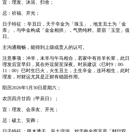
宜：理发、沐浴、扫舍；
忌：祈福、开光；
日子特征 ：辛丑日，天干辛金为「珠玉」，地支丑土为「金
库」，与申金构成「金金相拱」，气势纯粹。星宿「玉堂」值
日。
主沟通顺畅，能得到上级或贵人的认可。
注意事项：冲羊，未羊与午马相合，若家中有肖羊长辈，此日
理发后宜早归，莫在外逗留至深夜。时辰建议（巳时9：00-
11：00）巳时生巳火，火生丑土，土生辛金，连环相生，此时
理发，对财运尤其是正财有稳固作用。
阳历2026年5月30日星期六；
农历四月廿四（甲辰日）；
宜：理发、会亲友、开光；
忌：破土、安葬；
日子特征 ：甲木透干。辰土湿润，对于申金而言是「财印双