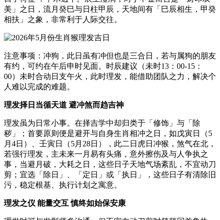
美」之日，流月癸巳与日柱甲辰，天地间有「巳辰相生，甲癸
相扶」之象，非常利于人际交往。
注意事项：冲狗，此日虽有冲但也是三合日，若与属狗的朋友
有约，可约在午后申时见面。时辰建议（未时13：00-15：
00）未时合动日支午火，此时理发，能借助团队之力，解决个
人难以完成的难题。
理发择日当循天道 避冲煞而趋吉神
理发虽为日常小事。在择吉学中却归类于「修饰」与「除
秽」；首要原则便是避开与自身生肖相冲之日，如戊寅日（5
月4日）、壬寅日（5月28日），此二日虎日冲猴，煞气在北，
若强行理发，主未来一月易有头痛，意外擦伤及与人争执之
事，当避月破，大耗之日，这些日子天地气场紊乱，不宜动刀
剪；宜选「除日」、「定日」或「执日」，这些日子有清除旧
污，稳定根基、执行计划之寓意。
理发之仪 能量交互 慎终如始保安康