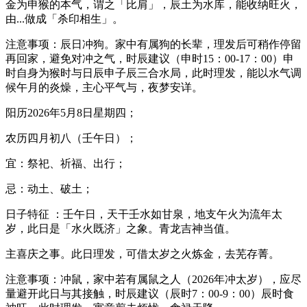
金为申猴的本气，谓之「比肩」，辰土为水库，能收纳旺火，
由...做成「杀印相生」。
注意事项：辰日冲狗。家中有属狗的长辈，理发后可稍作停留
再回家，避免对冲之气，时辰建议（申时15：00-17：00）申
时自身为猴时与日辰申子辰三合水局，此时理发，能以水气调
候午月的炎燥，主心平气与，夜梦安详。
阳历2026年5月8日星期四；
农历四月初八（壬午日）；
宜：祭祀、祈福、出行；
忌：动土、破土；
日子特征 ：壬午日，天干壬水如甘泉，地支午火为流年太
岁，此日是「水火既济」之象。青龙吉神当值。
主喜庆之事。此日理发，可借太岁之火炼金，去芜存菁。
注意事项：冲鼠，家中若有属鼠之人（2026年冲太岁），应尽
量避开此日与其接触，时辰建议（辰时7：00-9：00）辰时食