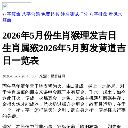
八字算命
八字合婚
免费起名
姓名测试打分
八字排盘
看风水
算命
2026年5月份生肖猴理发吉日
生肖属猴2026年5月剪发黄道吉
日一览表
2026-05-07 20:45:35
来源：易算缘网
丙午马年流年天干地支皆为火。由...做成「炎上」之格局。对
于生肖属猴的朋友来讲申金藏干本有庚金、壬水、戊土，如今
遇此旺火，便成「火炼真金」之象。此象主机遇与磨砺并存，
金得火炼才能成器，然火势过猛亦会熔金；故五月运势，在于
一个「衡」字，怎样借天时之利，调自身之衡，便是择吉行事
的关键。
理发，在民俗中并非小事，它标记着「除旧布新」，剃去晦