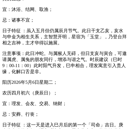
宜：沐浴、结网、取渔；
忌：诸事不宜；
日子特征 ：虽入五月但仍属辰月节气。此日干支乙亥，亥水
与申金为相生关系，主智慧开明，星宿为「玉堂」，乃登台拜
相之吉神，主才华得以施展。
注意事项：此日冲蛇。与属猴人无碍，但日支亥与寅合，可邀
请属虎、属兔的朋友同行，增添与谐之气。时辰建议（巳时
9：00-11：00）此时阳气升发，巳申相合，理发寓意引入贵人
缘，化解口舌是非。
阳历2026年5月6日星期二；
农历四月初六（庚辰日）；
宜：理发、会友、交易、纳财；
忌：安葬、行丧；
日子特征 ：这一天是进入巳月后的第一个「司命」吉日。庚