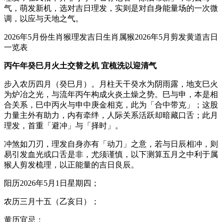
气，萌发新机，选对吉日理发，实则是对自身能量场的一次微
调，以应与天地之气。
2026年5月份生肖猴理发吉日生肖属猴2026年5月剪发黄道吉日
一览表
丙午年癸巳月火土交替之机 宜梳洗以迎清气
步入农历四月（癸巳月）。月柱天干癸水为阴雨露，地支巳火
为炉冶之光，与流年丙午构成火炎土燥之势。巳与申，本是相
合关系，巳中丙火与申中庚金相克，此为「合中带克」；这股
力量主外有助力，内有牵绊，人际关系活跃却暗藏口舌；此月
理发，首重「避冲」与「择时」。
冲煞如刀刃，理发自身亦有「动刀」之意，若与日辰相冲，则
易引发血光或口舌是非，尤须谨慎，以下测算五月之中利于属
猴人剪发梳理，以正能量的吉日良辰。
阳历2026年5月1日星期四；
农历三月十五（乙亥日）；
黄历宜忌：