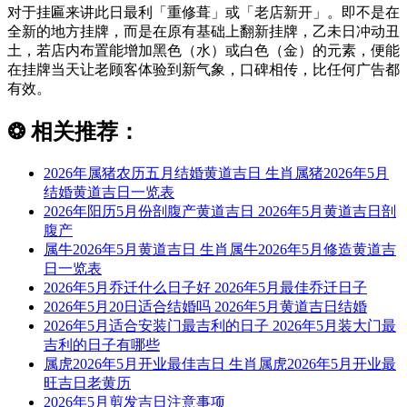
对于挂匾来讲此日最利「重修葺」或「老店新开」。即不是在
全新的地方挂牌，而是在原有基础上翻新挂牌，乙未日冲动丑
土，若店内布置能增加黑色（水）或白色（金）的元素，便能
在挂牌当天让老顾客体验到新气象，口碑相传，比任何广告都
有效。
❂
相关推荐：
2026年属猪农历五月结婚黄道吉日 生肖属猪2026年5月
结婚黄道吉日一览表
2026年阳历5月份剖腹产黄道吉日 2026年5月黄道吉日剖
腹产
属牛2026年5月黄道吉日 生肖属牛2026年5月修造黄道吉
日一览表
2026年5月乔迁什么日子好 2026年5月最佳乔迁日子
2026年5月20日适合结婚吗 2026年5月黄道吉日结婚
2026年5月适合安装门最吉利的日子 2026年5月装大门最
吉利的日子有哪些
属虎2026年5月开业最佳吉日 生肖属虎2026年5月开业最
旺吉日老黄历
2026年5月剪发吉日注意事项