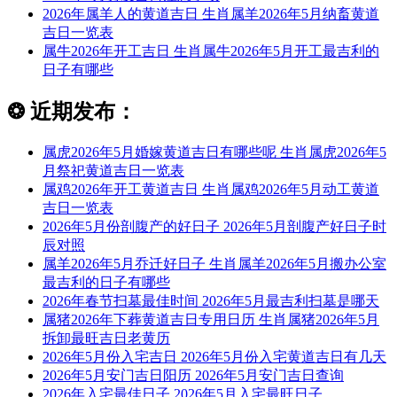
2026年属羊人的黄道吉日 生肖属羊2026年5月纳畜黄道
吉日一览表
属牛2026年开工吉日 生肖属牛2026年5月开工最吉利的
日子有哪些
❂
近期发布：
属虎2026年5月婚嫁黄道吉日有哪些呢 生肖属虎2026年5
月祭祀黄道吉日一览表
属鸡2026年开工黄道吉日 生肖属鸡2026年5月动工黄道
吉日一览表
2026年5月份剖腹产的好日子 2026年5月剖腹产好日子时
辰对照
属羊2026年5月乔迁好日子 生肖属羊2026年5月搬办公室
最吉利的日子有哪些
2026年春节扫墓最佳时间 2026年5月最吉利扫墓是哪天
属猪2026年下葬黄道吉日专用日历 生肖属猪2026年5月
拆卸最旺吉日老黄历
2026年5月份入宅吉日 2026年5月份入宅黄道吉日有几天
2026年5月安门吉日阳历 2026年5月安门吉日查询
2026年入宅最佳日子 2026年5月入宅最旺日子