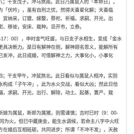
月廿八；干支戊子，冲马煞南。此日乃属鼠人的「本命日」，
为「伏吟」，虽有自刑之忧，然得天喜星化解；天喜临
；宜纳采，订盟、嫁娶，祭祀、祈福，求嗣、开光，出
宅、移徙，安床、栽种。忌开市，立券。
-17：00），申时金气旺盛，与日支子水相生，变成「金水
更具决断力。是日有解神在侧，解神顾名思义，能解所有
巳亥冲，此日成婚，可借解神之力，大事化小，小事化
月初四；干支甲午，冲鼠煞北。此日看似与属鼠人相冲，实则
水构成「子午冲」，此为水火交战，看似大凶；然此日恰
福，求嗣、开光，出行、解除，动土、起基，置产、栽
娘为属鼠，新郎为属猪，则需谨慎；吉时巳时（9：00-
虽同为火，但巳中藏庚金，能生水调候，若命主八字中火旺
方在婚后互相砥砺，共同进步；所谓「不冲不发」，天赦