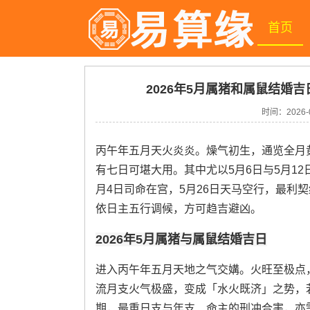
首页
2026年5月属猪和属鼠结婚吉
时间：
2026-
丙午年五月天火炎炎。燥气初生，通览全月
有七日可堪大用。其中尤以5月6日与5月1
月4日司命在宫，5月26日天马空行，最利
依日主五行调候，方可趋吉避凶。
2026年5月属猪与属鼠结婚吉日
进入丙午年五月天地之气交媾。火旺至极点
流月支火气极盛，变成「水火既济」之势，
期，最重日支与年支、命主的刑冲合害，亦