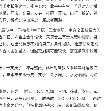
为壬水长生之地，能生亥水，此害中有生，若选对吉时反
纳采，开市、交易，立券、挂匾，开光、出行，拆卸、进
安葬、祈福；冲煞冲虎，属虎者回避。
开启，辰与申、子构成「申子辰」三合水局，申亥之害被强大的
合同临，六盒主合作愉快，天德合主有贵人暗中相助，常
让利，或出现意想不到的第三方条件 加入，但需防河魁与
即合同金额虽大，但回款周期可能较长，需在条款中约定
月初十；干支庚子，冲马煞南。此日对属猪人来说是财运极佳
」，与年支亥水形成「亥子半会水局」，水势滔滔，润泽
求嗣，开光、出行，出火、拆卸，入宅、移徙，安床、栽
马，属马者回避；吉时酉时（17：00-19：00），酉时
为庚金之死地，但在此局中子水当令，反能淘洗庚金，使