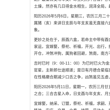
土燥，然亦有几日得金水相生，润泽全局，
阳历2026年5月6日，星期三，农历三月
属猪（亥）来讲日支辰与年支亥虽无直接六
象。
更妙之处在于，辰酉六盒，若命主中带有酉
家运，宜嫁娶，祭祀、祈福，开光、出行，
开仓，冲煞冲狗，属狗者回避，煞南，南方
吉时巳时（9：00-11：00）为巳时巳火
官星，主新郎仕途顺遂；是日有月德合星临
在性格磨合期减少口舌之争，凶煞虽见五虚
阳历2026年5月11日，星期一，农历三
之合；三合吉星入命，日支酉与年支亥、月
宜嫁娶，纳采、订盟，祭祀、祈福，求嗣、