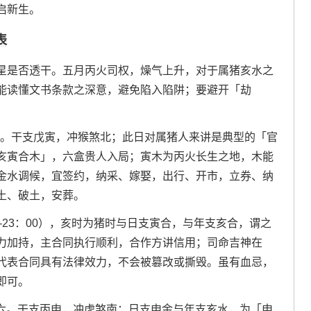
启新生。
表
星是否透干。五月丙火司权，燥气上升，对于属猪亥水之
能读懂文书条款之深意，避免陷入陷阱；要避开「劫
十八。干支戊寅，冲猴煞北；此日对属猪人来讲是典型的「官
亥寅合木」，六盒贵人入局；寅木为丙火长生之地，木能
金水调候，宜签约，纳采、嫁娶，出行、开市，立券、纳
土、破土，安葬。
-23：00），亥时为猪时与日支寅合，与年支亥合，谓之
力加持，主合同执行顺利，合作方讲信用；司命吉神在
代表合同具有法律效力，不会被篡改或撕毁。虽有血忌，
即可。
月初六。干支丙申，冲虎煞南；日支申金与年支亥水，为「申