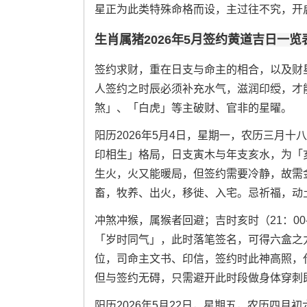
星正为此类特殊命格而设，主过往不究，开
生肖属猪2026年5月签约黄道吉日一览
签约求财，重在日支与命主的相合，以及财
人签约之时辰必须补充水气，滋润印绶，才
煞」、「白虎」等主破财、官非的星曜。
阳历2026年5月4日，星期一，农历三月
印相生」格局，日支寅木与年支亥水，为「
生火，火又能暖局，但签约需要冷静，故需
畜，牧养、出火，移徙、入宅。忌祈福，动
冲煞冲猴，属猴者回避；吉时亥时（21：00
「岁时同气」，此时落笔签名，可得六盒之
位，司命主文书、印信，签约时此神高照，
但与签约无碍，只需避开此时段做身体穿刺
阳历2026年5月22日，星期五，农历四