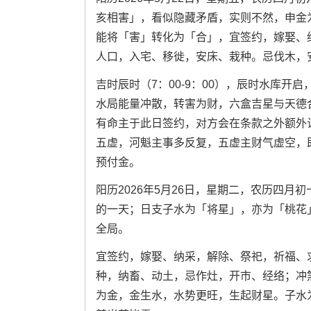
亥相害」，看似隐藏矛盾，实则不然，申金
能将「害」转化为「合」，宜签约，嫁娶、
人口，入宅、移徙，安床、栽种。忌伐木，
吉时辰时（7：00-9：00），辰时水库
水局能量冲散，转害为财，六盒吉星与天德
有命主于此日签约，对方会在条款之外额外
五虚，河魁主事多反复，五虚主财气虚空，
预付金。
阳历2026年5月26日，星期二，农历四
的一天；日支子水为「将星」，亦为「桃花
全局。
宜签约，嫁娶、纳采，解除、祭祀，祈福、
种，纳畜、动土，忌作灶，开市、经络；冲煞冲
为金，金生水，水势更旺，生起财星。子水