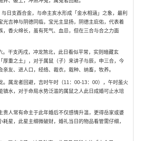
掘井、破土，冲煞冲兔，属兔者回避。
水库。与日支酉合金，与命主亥水形成「金水相涵」之象，最利
宝光吉神与阴德同临，宝光主显扬，阴德主庇佑，代表着
族，香火绵长，虽有死气、血忌，但在三合与合之力面
月廿六。干支丙戌，冲龙煞北，此日看似平常，实则暗藏玄
「厚重之土」，对于属鼠（子）来讲子与辰，申三合，今
会亲友、进人口，经络、裁衣，栽种、纳畜，牧养。
属龙者回避，吉时午时（11：00-13：00），午时虽火
能镇水，对于命局水势泛滥的属鼠之人此日成婚可止水培
主贵人常有命主于此年婚后不仅感情升温，更得岳家或婆
小耗星，此星主细微破财，婚礼当日的物品看管需仔细，