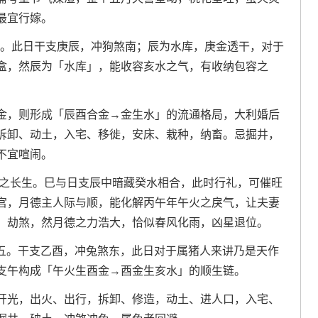
最宜行嫁。
二十。此日干支庚辰，冲狗煞南；辰为水库，庚金透干，对于
盒，然辰为「水库」，能收容亥水之气，有收纳包容之
金，则形成「辰酉合金→金生水」的流通格局，大利婚后
拆卸、动土，入宅、移徙，安床、栽种，纳畜。忌掘井，
不宜喧闹。
为金之长生。巳与日支辰中暗藏癸水相合，此时行礼，可催旺
宫，月德主人际与顺，能化解丙午年午火之戾气，让夫妻
、劫煞，然月德之力浩大，恰似春风化雨，凶星退位。
月廿五。干支乙酉，冲兔煞东，此日对于属猪人来讲乃是天作
支午构成「午火生酉金→酉金生亥水」的顺生链。
开光，出火、出行，拆卸、修造，动土、进人口，入宅、