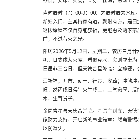
移徙，安床、交易，立券、挂匾，忌动土，
吉时辰时（7：00-9：00）为辰时辰为
新妇入门，主其持家有道，聚财有方。是日
这段婚姻不仅自身能获福，更能惠及两家宗
前，不过萤火之光。
阳历2026年5月12日，星期二，农历三
机。日支戌为火库，看似克水，实则戌土为
日虽非三合日，但天德合星降临；宜嫁娶，
忌祈福，开市、动土，行丧、安葬；冲煞冲龙。
旺，然丙戌日得午火生戌土，土气愈厚，反
木，生育贵子。
金匮吉星与天德合并临。金匮主财库，天德
家财力支持，开启新的事业篇章；然需警惕
以防遗失。