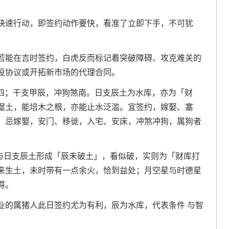
快速行动，即签约动作要快，看准了立即下手，不可犹
若能在吉时签约，白虎反而标记着突破障碍、攻克难关的
投协议或开拓新市场的代理合同。
月十四；干支甲辰，冲狗煞南。日支辰土为水库，亦为「财
湿土，能培木之根，亦能止水泛滥。宜签约，嫁娶、塞
；忌嫁娶，安门、移徙，入宅、安床，冲煞冲狗，属狗者
土，与日支辰土形成「辰未破土」，看似破，实则为「财库打
来生土，未时带有一点余火，恰到益处；月空星与时德星
得。
业的属猪人此日签约尤为有利，辰为水库，代表条件 与智