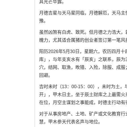
其光芒毕露。
月德吉星与天马星同临，月德解厄，天马主
豫。
虽然凶煞有白虎、致死。但月德之力浩大，
魄力，尤其适合属猪的创业者签订第一笔风
阳历2026年5月30日，星期六，农历四
库」，与年支亥水有「辰亥」之联系，辰为
穴，结网、取渔，畋猎、入殓，除服、成服
回避。
吉时未时（13：00-15：00），未时为
开」，甲木日主，坐于辰土财库之上最需火
在位，月空主谋划之事能成，时德主行动有
对于从事房地产、土地、矿产或文化教育行
慧，甲木参天代表名声与地位。