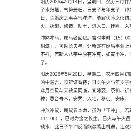
阳历2026年5月14日，星期四，农历三
子水归垣，气势最旺。日支子与年支子，称
日，主婚庆之事喜气洋洋，能解伏吟之郁结
火、拆卸，修造、动土，进人口、挂匾，入
冲煞冲马，属马者回避。吉时申时（15：00
相滋」，可助长夫星，让新郎在婚后事业上
不祥；若新人八字中原有冲克，如寅申冲、
了。
阳历2026年5月20日，星期三，农历四
凶中藏吉，须辩证看待；日支午火与年支子
逢月空星与天赦星同临，宜嫁娶，祭祀、祈
种；忌合寿木，安葬、入宅，移徙、安床。
冲煞冲鼠，属鼠者本命，虽为「正冲」，若新
11：00），巳时为金之长生，巳火与午火
缺水，此日子午冲反而能激荡出机遇，让双