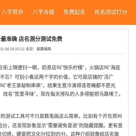
八字算命
八字合婚
免费起名
姓名测试打分
最准确 店名测分测试免费
05-08 09:20:22
来源：
易算缘网
在街上随便扫一眼，奶茶店叫"快乐柠檬"，火锅店叫"海底
目不忘？可别小看这两个字的价值，它可是店铺的"活广
叫"老王家秘制串串"，结果生意冷清得连苍蝇都不愿光
，改名"签里寻味"，现在每天排队的人多得能把马路堵了。
！
行的测试工具可不只是数笔画这么简单。比如有个开在郑州
财运分，还发现卦象显示"需要避免冒进"的隐藏提醒。更有意
亲切感，硬是把文化分拉到95分。这种介绍就像给店名做