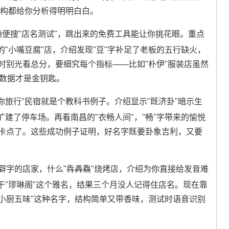
结构都给你分析得明明白白。
随便搜"店名测试"，跳出来的免费工具能让你挑花眼。重点
"小嘴豆腐"店，介绍发现"豆"字补足了老板的五行缺火，
时别光看总分，要细究每个指标——比如"朴伊"服装店虽然
业数据才是金钥匙。
你旅行"民宿就是个教科书例子。介绍显示"既济卦"暗示生
建了停车场。再看南昌的"衣畅人间"，"畅"字带来的愉悦
打卡点了。这些成功例子证明，好名字既要卦象吉利，又要
僻字的店家，什么"犇羴鱻"烧烤店，介绍为你直接给发音难
于"璆琳阁"这个雅名，结果三个月没人记得住店名。现在靠
"小厨五味"这种名字，结构简单又带香味，测试时语音识别