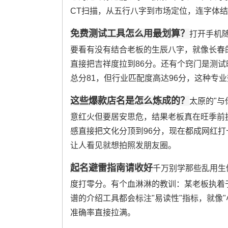
CT扫描，从五行八字到市场定位，连字体
免费测试工具怎么用最划算？
打开手机
要看有没有结合老板的生辰八字，就像长春的
直接把吉祥度拉到86分。还有个窍门是测试
总分81，但行业匹配度高达96分，这种专
这些爆款店名是怎么炼成的？
太原的"与
意红火但要居安思危，结果老板真在旺季前扩
感直接把文化分顶到96分，现在都成网红
让人看见就想拍照发朋友圈。
起名避雷指南请收好
千万别学那些乱用生
度打零分。有个血淋淋的教训：某老板执着
谱的介绍工具都会标注"易读性"指标，就像
准确率直接拉满。