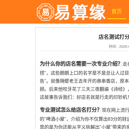
首页
店名测试打分
时间：
2026-
为什么你的店名需要一次专业介绍？
走
捞"，这些朗朗上口的名字是不是总让人过
告"。就像隔壁老王去年开的串串香店，原本
顾。后来他咬牙花了三天三夜翻遍《诗经》
这故事告诉我们：好店名就是行走的印钞机
专业测试怎么给店名打分？
现在网上流
的"啤酒小屋"，介绍为你不仅算出83分的
思的是为你还能从字义拆解出"小屋"带来的