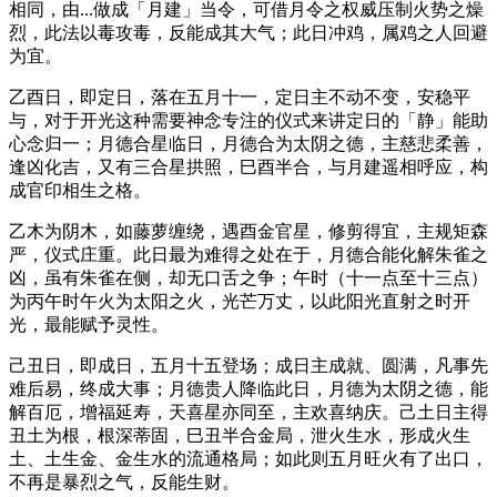
相同，由...做成「月建」当令，可借月令之权威压制火势之燥
烈，此法以毒攻毒，反能成其大气；此日冲鸡，属鸡之人回避
为宜。
乙酉日，即定日，落在五月十一，定日主不动不变，安稳平
与，对于开光这种需要神念专注的仪式来讲定日的「静」能助
心念归一；月德合星临日，月德合为太阴之德，主慈悲柔善，
逢凶化吉，又有三合星拱照，巳酉半合，与月建遥相呼应，构
成官印相生之格。
乙木为阴木，如藤萝缠绕，遇酉金官星，修剪得宜，主规矩森
严，仪式庄重。此日最为难得之处在于，月德合能化解朱雀之
凶，虽有朱雀在侧，却无口舌之争；午时（十一点至十三点）
为丙午时午火为太阳之火，光芒万丈，以此阳光直射之时开
光，最能赋予灵性。
己丑日，即成日，五月十五登场；成日主成就、圆满，凡事先
难后易，终成大事；月德贵人降临此日，月德为太阴之德，能
解百厄，增福延寿，天喜星亦同至，主欢喜纳庆。己土日主得
丑土为根，根深蒂固，巳丑半合金局，泄火生水，形成火生
土、土生金、金生水的流通格局；如此则五月旺火有了出口，
不再是暴烈之气，反能生财。