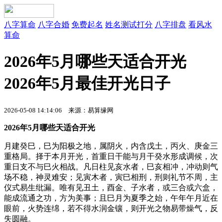
八字算命
八字合婚
免费起名
姓名测试打分
八字排盘
看风水
算命
2026年5月哪些天适合开光
2026年5月最佳开光日子
2026-05-08 14:14:06
来源：易算缘网
2026年5月哪些天适合开光
月建癸巳，巳为阳极之地，属阴火，内含戊土，丙火、庚金三
重格局。择于本月开光，首重日干能与月干癸水形成调候，次
重日支不与巳火相战。凡日柱见亥水者，巳亥相冲，冲动则气
场不稳，神灵难安；见寅木者，寅巳相刑，刑则礼节不周，主
仪式易生纰漏。唯有见丑土，酉金、子水者，或三合或六盒，
能成流通之功，方为美事；且巳月为夏季之始，午年午月近在
眼前，火势连绵，若不得水润金镶，则开光之物易带燥气，反
失圆融。