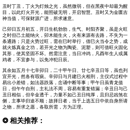
丑时丁丑，丁火为灯烛之光，虽然微弱，但在黑夜中却最为醒
目，以此灯火开光，能照破无明，开启智慧。丑时又为金匮吉
神当值，可保财源广进，所求遂意。
己卯日五月初五，开日生机勃勃，生气、时阳齐聚，虽是火旺
之时但己土能纳火，卯木能生火，火有来源有去路，不失为一
条通路；只是火势过旺，需在巳时举行，借巳火当令之势，成
就火炼真金之功，若开光之物为陶瓷、泥塑，则可借旺火固化
其形，使其坚固不坏。然需注意，当日冲鸡，凡酉年生人或属
鸡者，不宜参与，以免冲犯日辰。
其余如五月十七辛卯日，二十甲午日、廿七辛丑日等，虽也列
宜开光，然各有瑕疵。辛卯日与月建巳火相刑，主仪式过程中
易出小差错，如法器跌落，念诵中断等事；甲午日虽青龙值
日，但午午自刑，主礼法不周，容易有重复错漏；辛丑日与己
丑日相似，但辛金透干，力量不如己丑日纯厚，且归忌凶煞在
侧，主事毕归途不顺；故择日者，当于上选五日中依自身所请
之物，所求之愿，各取所需，方为正理。
❂
相关推荐：