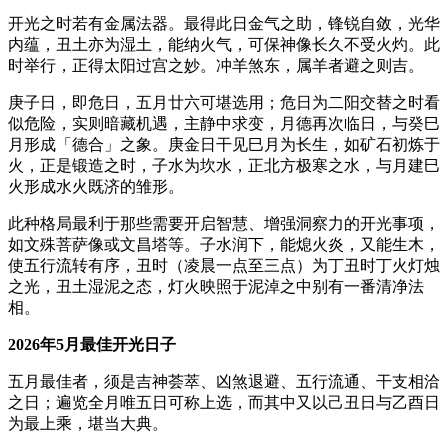
开光之时若有金属法器。最得此日金气之助，锋锐自敛，光华
内蕴，丑土亦为湿土，能纳火气，可保神像长久不受火灼。此
时举行，正得太阳过宫之妙。冲羊煞东，属羊者避之则吉。
庚子日，即危日，五月廿六可堪选用；危日为二阳交替之时看
似危险，实则暗藏机遇，主静中求变，月德再次临日，与癸巳
月形成「德合」之象。庚金日干见巳月为长生，如矿石初炼于
火，正是锻造之时，子水为坎水，正北方极寒之水，与月建巳
火形成水火既济的雏形。
此种格局最利于那些需要开启智慧、增强洞察力的开光事项，
如文殊菩萨像或文昌塔等。子水润下，能熄火炎，又能生木，
使五行流转有序，丑时（凌晨一点至三点）为丁丑时丁火灯烛
之光，丑土湿泥之态，灯火映照于泥淖之中别有一番清净法
相。
2026年5月最佳开光日子
五月最佳者，须是吉神荟萃、凶煞退避、五行流通、干支相洽
之日；遍览全月唯五日可称上选，而其中又以己丑日与乙酉日
为最上乘，堪当大典。