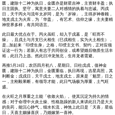
匮，建除十二神为执日，金匮亦是财星吉神，主资财丰盈；执
日主固执、坚守，寓意夫妻二人对感情的执着与忠诚。丙戌
日，天干丙火与流年太岁同，是为「岁禄」，主得岁神眷顾，
地支戌土为火库，为「华盖」，有艺术、信仰之缘，主夫妻精
神世界多样，有共同语言。
此日最大优点在于。丙火虽旺，却入于戌墓，是「旺而不
燥」，且戌土与月支巳火相生（巳戌相生，实为火土相生），
是...加起来「印绶生身」之格，印绶主文书、契约，正对应领
证这一行为；若新人有志于共同创业，或希望婚后物质生活丰
裕，此日乃上选。然此日冲龙煞北，生肖龙者需避。
再推5月24日，农历四月初八，星期日。日柱戊戌，值神金
匮，建除十二神为执日，金匮重临，执日再现，吉星高照，其
利断金；戊戌日，天干戊土，地支戌土，原来是「魁罡」日之
一，主刚毅果断，有领导才能，此日气场极为厚重，土气旺
盛。
在火旺之月厚重之土能「收敛火焰」。使其沉淀为持久的情
感；对于命理中火炎土燥、性格急躁的新人来讲此日乃是大大
的良药，能沉心静气，细水长流，神煞上此日是「天喜」星临
日，天喜主姻缘喜庆，乃婚嫁第一喜神。