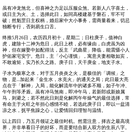
虽有冲龙煞北，但喜神之力足以压服众煞。若新人八字喜土，
或日主为火、土，选择此日，如同高楼建基于磐石，牢不可
破；然魁罡日主权柄，婚后家中大小事务，需商量着来，切忌
独断专行，否则易生口舌。
终推5月26日，农历四月初十，星期二；日柱庚子，值神白
虎，建除十二神为危日，此日上榜，必有缘由，白虎虽为凶
神，但在嫁娶中如配得法，反主「武曲星」降临，能震慑小人
护佑家宅安宁。危日，主「小心谨慎」，寓意夫妻相敬如宾，
不敢逾矩，实乃长久之路。庚子日，天干庚金，地支子水。
子水为极寒之水，对于五月炎炎之火，是极佳的「调候」之
物，是...加起来「金生水，水克火」的通关之局；此日最大亮
点在于「解神」入局，能化解流年中的诸多不顺，如子午冲、
午午刑等矛盾。虽有冲马煞南，即冲午马，若新郎或新娘属
马，则避之；若不然此日则是化解丙午年燥气的最佳选择，常
有命主于火旺之年担心感情不睦，若选此庚子日，即以一盆清
凉之水，抚平焦躁之心，让爱情回归理智与温情。
以上四日，乃五月领证之最佳时机。然需注意，择吉之最高境
界，并非单看日子的好坏，而是要结合新人双方的生辰八字。