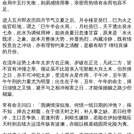
命局中五行失衡，则易感情用事，亲密而热情有余而包容不
足。
进入五月即农历四月节气立夏之后。月令移至癸巳，巳为火之
临官旺地，谓之「巳午半会火局」，月柱癸巳，天干透出癸水
七杀，此水为调候用神，如炎炎夏日忽逢甘霖，原来是「水火
既济」之象。故本月整体大势，外显热烈，内藏冷静，既有情
投意合之冲动，亦有理智约束之清醒，是极有助于 缔结良缘
的月份。
在流年运势上本年太岁方在正南。岁破在正北，凡此二方，皆
不宜有冲撞之举。领证虽不比迎亲入宅那般大兴土木，但所择
之日，亦不可冲犯太岁，受流年火星作用，子午冲，丑午害、
午午刑的力量尤为明显；出生在子年，丑年、午年的命主，择
日须慎之又慎，避开与之相冲相害之日，才能保婚姻之路少些
颠簸。
常有命主问曰：「我俩情深似海。何惧一纸日期的冲煞？」殊
不知，择吉之精髓，在于借天时之利，补人事之缺。若日柱带
冲，主口舌争执；若逢刑害，则暗生嫌隙，若能在伊始便顺应
天时则后续大运流年纵有波澜，亦能以根基稳固而化险为夷。