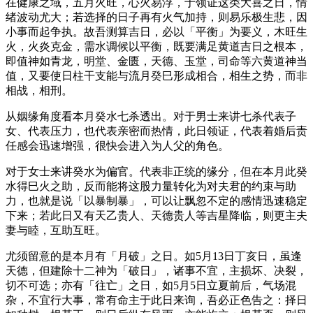
在健康之域，五月火旺，心火易浮，于领证这类大喜之日，情
绪波动尤大；若选择的日子再有火气加持，则易乐极生悲，因
小事而起争执。故吾测算吉日，必以「平衡」为要义，木旺生
火，火炎克金，需水调候以平衡，既要满足黄道吉日之根本，
即值神如青龙，明堂、金匮，天德、玉堂，司命等六黄道神当
值，又要使日柱干支能与流月癸巳形成相合，相生之势，而非
相战，相刑。
从姻缘角度看本月癸水七杀透出。对于男士来讲七杀代表子
女、代表压力，也代表亲密而热情，此日领证，代表着婚后责
任感会迅速增强，很快会进入为人父的角色。
对于女士来讲癸水为偏官。代表非正统的缘分，但在本月此癸
水得巳火之助，反而能将这股力量转化为对夫君的约束与助
力，也就是说「以暴制暴」，可以让飘忽不定的感情迅速稳定
下来；若此日又有天乙贵人、天德贵人等吉星降临，则更主夫
妻与睦，互助互旺。
尤须留意的是本月有「月破」之日。如5月13日丁亥日，虽逢
天德，但建除十二神为「破日」，诸事不宜，主损坏、决裂，
切不可选；亦有「往亡」之日，如5月5日立夏前后，气场混
杂，不宜行大事，常有命主于此日来询，吾必正色告之：择日