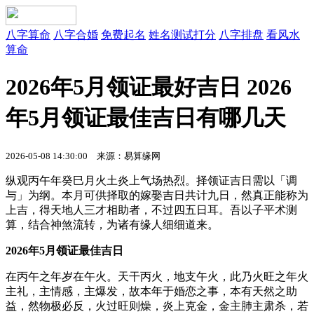
八字算命
八字合婚
免费起名
姓名测试打分
八字排盘
看风水
算命
2026年5月领证最好吉日 2026
年5月领证最佳吉日有哪几天
2026-05-08 14:30:00
来源：易算缘网
纵观丙午年癸巳月火土炎上气场热烈。择领证吉日需以「调
与」为纲。本月可供择取的嫁娶吉日共计九日，然真正能称为
上吉，得天地人三才相助者，不过四五日耳。吾以子平术测
算，结合神煞流转，为诸有缘人细细道来。
2026年5月领证最佳吉日
在丙午之年岁在午火。天干丙火，地支午火，此乃火旺之年火
主礼，主情感，主爆发，故本年于婚恋之事，本有天然之助
益，然物极必反，火过旺则燥，炎上克金，金主肺主肃杀，若