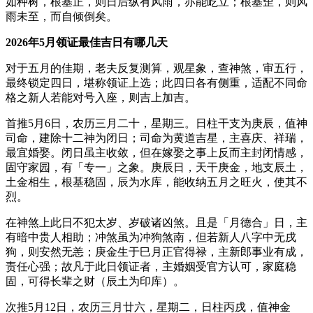
如种树，根基正，则日后纵有风雨，亦能屹立；根基歪，则风
雨未至，而自倾倒矣。
2026年5月领证最佳吉日有哪几天
对于五月的佳期，老夫反复测算，观星象，查神煞，审五行，
最终锁定四日，堪称领证上选；此四日各有侧重，适配不同命
格之新人若能对号入座，则吉上加吉。
首推5月6日，农历三月二十，星期三。日柱干支为庚辰，值神
司命，建除十二神为闭日；司命为黄道吉星，主喜庆、祥瑞，
最宜婚娶。闭日虽主收敛，但在嫁娶之事上反而主封闭情感，
固守家园，有「专一」之象。庚辰日，天干庚金，地支辰土，
土金相生，根基稳固，辰为水库，能收纳五月之旺火，使其不
烈。
在神煞上此日不犯太岁、岁破诸凶煞。且是「月德合」日，主
有暗中贵人相助；冲煞虽为冲狗煞南，但若新人八字中无戌
狗，则安然无恙；庚金生于巳月正官得禄，主新郎事业有成，
责任心强；故凡于此日领证者，主婚姻受官方认可，家庭稳
固，可得长辈之财（辰土为印库）。
次推5月12日，农历三月廿六，星期二，日柱丙戌，值神金