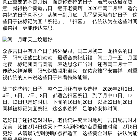
真正重要的不是月份。而是你选择的日子，若想表达最深敬
意，就得挑个黄道吉日，翻开老黄历，2026年闰二月里，适合
祭祀的日子真不少，从初一到月底，几乎隔天就有好日子，这
些日子被标记为宜「祭祀」、「扫墓」，传统认为在这些时间
点祭祖，更能传达哀思。
众多吉日中有几个日子格外显眼。闰二月初二，龙抬头的日
子，阳气旺盛生机勃勃，最适合祭祀祈福，闰二月十五，月圆
之夜，标记团圆与圆满，表达思念正当时，还有闰二月廿三，
传统火神诞辰，阳气炽热驱邪避灾，保佑家族平安吉祥，对重
视传统的人来说这些日子带着特殊能量。
除了这些特别日子。整个二月还有更多选择，2026年2月2日、
4日、6日、7日、8日，都适合扫墓祭祖，到了月中11日、12
日、13日也是好时机，下旬的16日到20日，以及22日到28日，
同样被标记为宜祭祀，这么多选择，足够你安排时间。
选好日子还得选对时辰。老传统讲究天时地利，吉日配吉时才
完美，比如2月4日这天下午3点到傍晚7点是最佳时段，2月8日
更好，从清晨5点到傍晚6点都适宜，这些黄金时辰，被认为能
量最强最纯净。