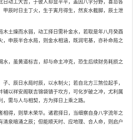
此日动工大吉，于彼人却显平平，盖因八字分野，喜忌各
、甲辰时日主丁火，生于寅月得生，然亥水截脚，辰土泄
局木土燥而水弱，动工择日需补金水，若取是年八月癸酉
火，申辰半合水局，则金水相涵，既润宅基，亦补命局之
竭水，虽黄道标吉，却与命主冲克，恐生后续财务耗损之
，子、辰日水局时辰，以水制火；若自北方三煞位起手，
并辅以祥安阁联吉锦袋镇于坎方，可化岁破之冲，尤利属
利，需与人与相契，方为择日上乘之路。
者相得，则草木荣华。诸君择日，当细察自身八字流年之
有清泉暗涌之辰；但能顺天时、应地理、合人命，则启户