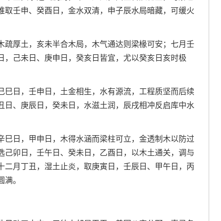
唯取壬申、癸酉日，金水双清，申子辰水局暗藏，可缓火
木疏厚土，亥未半合木局，木气通达则梁椽可安；七月壬
日，己未日、庚申日，癸亥日皆宜，尤以癸亥日亥时极
己巳日，壬申日，土金相生，水有源流，工程质坚而后续
丑日、庚辰日，癸未日，水滋土润，辰戌相冲反启库中水
辛巳日，甲申日，木得水涵而梁柱可立，金透制木以防过
选己卯日，壬午日、癸未日，乙酉日，以木土通关，调与
十二月丁丑，湿土止炎，取庚寅日，壬辰日、甲午日，丙
圆满。