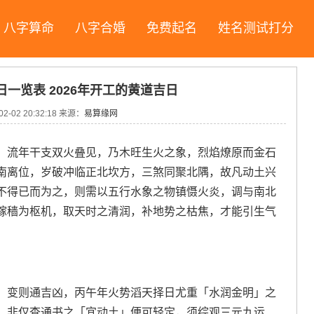
八字算命
八字合婚
免费起名
姓名测试打分
日一览表 2026年开工的黄道吉日
02-02 20:32:18
来源：
易算缘网
。流年干支双火叠见，乃木旺生火之象，烈焰燎原而金石
南离位，岁破冲临正北坎方，三煞同聚北隅，故凡动土兴
不得已而为之，则需以五行水象之物镇慑火炎，调与南北
稼穑为枢机，取天时之清润，补地势之枯焦，才能引生气
，变则通吉凶，丙午年火势滔天择日尤重「水润金明」之
，非仅查通书之「宜动土」便可轻定，须综观三元九运、