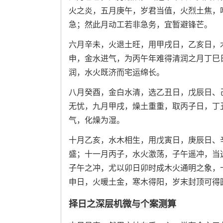
火之炎，五月庚午，岁君当值，火烈土焦，
急；然此月动工若非急务，宜暂避锋芒。
六月辛未，火退土旺，用甲戌日，乙亥日，
申，金水进气，为丙午年难得清润之月丁巳
润，水火既济而宅运绵长。
八月癸酉，金白水清，选乙丑日，戊辰日、
无忧，九月甲戌，燥土重重，取丙子日，丁
气，化燥为湿。
十月乙亥，水木相生，用戊寅日，庚辰日、
盛；十一月丙子，水火激荡，子午遥冲，当
子午之冲，尤以卯日卯时成木火通明之象，
申日，火暖土金，寒木得阳，岁末封顶可得
择日之深层机微与个案测算