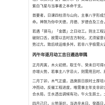
紫白飞星与当事者之本命干支。
首要者，日课四柱须与山向，主事八字形成
命。神煞为你中天德，月德、岁德合及三合
若遇「驿马」「金匮」之日动工。则主工程
破财口舌，故需以吉时吉方制化，尤须留意
势过亢，致后续运维多舛，若非八字极需火
丙午年逐月动工吉日遴选举隅
正月丙寅，木火初燃，取壬午、癸未日可得
亦增火势，若事主八字忌火，则需用丑时、
二月丁卯，木气正盛，选庚辰日辰时土厚培
冲而动，反催工程进度，唯需事主年支非卯
合水局，壬水透出调候有功，午火生辰土，
四月己巳，火势渐炽，当选辛未日、癸酉日