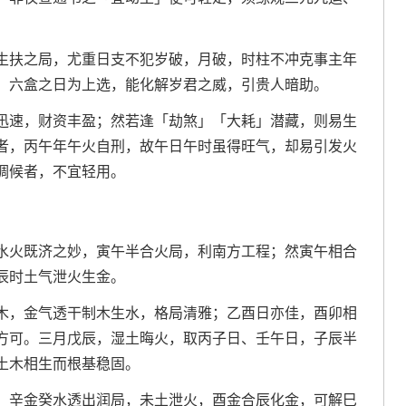
生扶之局，尤重日支不犯岁破，月破，时柱不冲克事主年
，六盒之日为上选，能化解岁君之威，引贵人暗助。
迅速，财资丰盈；然若逢「劫煞」「大耗」潜藏，则易生
者，丙午年午火自刑，故午日午时虽得旺气，却易引发火
调候者，不宜轻用。
水火既济之妙，寅午半合火局，利南方工程；然寅午相合
辰时土气泄火生金。
木，金气透干制木生水，格局清雅；乙酉日亦佳，酉卯相
方可。三月戊辰，湿土晦火，取丙子日、壬午日，子辰半
土木相生而根基稳固。
，辛金癸水透出润局，未土泄火，酉金合辰化金，可解巳