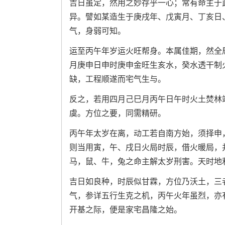
吉日虽定，然用之妙存乎一心；常有命主于
异。譬如某造生于庚戌年、戊寅月、丁亥日
气，身弱可知。
运至丙午年岁运火旺帮身。本属佳期，然全
月庚申日申时庚申金旺生亥水，癸水透干制
缺，工程顺遂而宅气生与。
反之，若用四月己巳月丙午日午时火土焚林
虞。方位之要，同需精研。
丙午年太岁在离，动工若自南方始，须择申
则当用寅，午、戌日火局时辰，借火暖局，
马，鼠、牛，兔之命主解太岁刑害。天时地
吉日如良种，时辰似甘霖，方位乃沃土，三
气，参详五行生克之机，丙午火年虽烈，亦
开基之际，便是家宅昌隆之始。