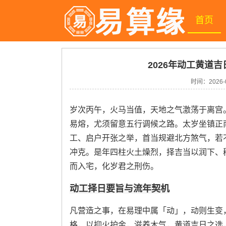
首页
2026年动工黄道吉
时间：
2026-
岁次丙午，火马当值，天地之气激荡于离宫
易熔，尤须留意五行调候之路。太岁坐镇正
工、启户开张之举，首当规避北方煞气，若
冲克。是年四柱火土燥烈，择吉当以润下、
而入宅，化岁君之刑伤。
动工择日要旨与流年契机
凡营造之事，在易理中属「动」，动则生变
格，以抑火护金，滋养木气，黄道吉日之选